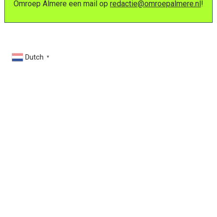
Omroep Almere een mail op
redactie@omroepalmere.nl
!
Dutch
▼