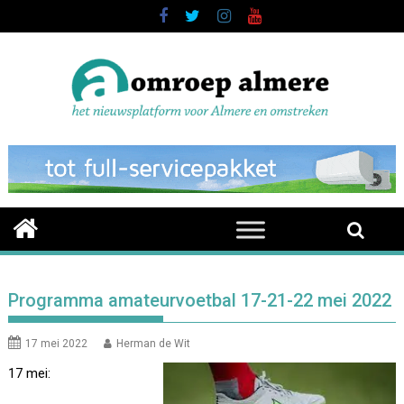
Skip
to
content
Programma amateurvoetbal 17-21-22 mei 2022
17 mei 2022
Herman de Wit
17 mei: