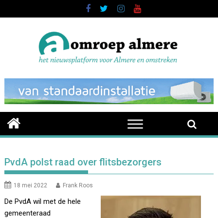
Skip
to
content
PvdA polst raad over flitsbezorgers
18 mei 2022
Frank Roos
De PvdA wil met de hele
gemeenteraad