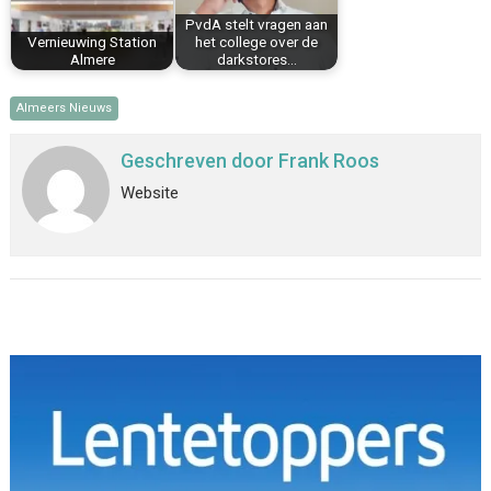
PvdA stelt vragen aan
Vernieuwing Station
het college over de
Almere
darkstores…
Almeers Nieuws
Geschreven door
Frank Roos
Website