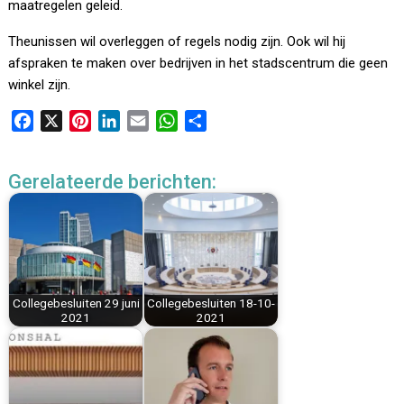
maatregelen geleid.
Theunissen wil overleggen of regels nodig zijn. Ook wil hij
afspraken te maken over bedrijven in het stadscentrum die geen
winkel zijn.
F
X
P
L
E
W
D
a
i
i
m
h
e
c
n
n
a
a
l
Gerelateerde berichten:
e
t
k
i
t
e
b
e
e
l
s
n
o
r
d
A
o
e
I
p
k
s
n
p
t
Collegebesluiten 29 juni
Collegebesluiten 18-10-
2021
2021