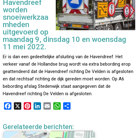
Havendreef
worden
snoeiwerkzaa
mheden
uitgevoerd op
maandag 9, dinsdag 10 en woensdag
11 mei 2022.
Er is dan een gedeeltelijke afsluiting van de Havendreef. Het
verkeer vanaf de Hollandse brug wordt via extra bebording erop
geattendeerd dat de Havendreef richting De Velden is afgesloten
en dat rechtsaf richting de dijk gereden moet worden. Op A6
bebording afslag Stedenwijk staat aangegeven dat de
Havendreef richting De Velden is afgesloten.
F
X
P
L
E
W
D
a
i
i
m
h
e
c
n
n
a
a
l
Gerelateerde berichten:
e
t
k
i
t
e
b
e
e
l
s
n