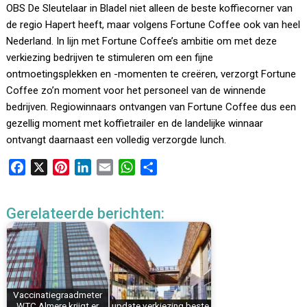
OBS De Sleutelaar in Bladel niet alleen de beste koffiecorner van
de regio Hapert heeft, maar volgens Fortune Coffee ook van heel
Nederland. In lijn met Fortune Coffee’s ambitie om met deze
verkiezing bedrijven te stimuleren om een fijne
ontmoetingsplekken en -momenten te creëren, verzorgt Fortune
Coffee zo’n moment voor het personeel van de winnende
bedrijven. Regiowinnaars ontvangen van Fortune Coffee dus een
gezellig moment met koffietrailer en de landelijke winnaar
ontvangt daarnaast een volledig verzorgde lunch.
F
X
P
L
E
W
D
a
i
i
m
h
e
c
n
n
a
a
l
Gerelateerde berichten:
e
t
k
i
t
e
b
e
e
l
s
n
o
r
d
A
o
e
I
p
k
s
n
p
Vaccinatiegraadmeter
t
WTC Almere krijgt er
update verkiezing beste