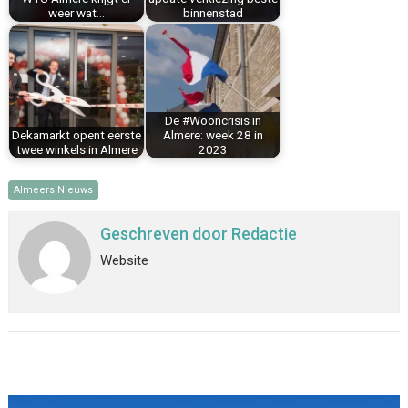
weer wat…
binnenstad
De #Wooncrisis in
Dekamarkt opent eerste
Almere: week 28 in
twee winkels in Almere
2023
Almeers Nieuws
Geschreven door
Redactie
Website