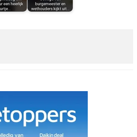
r een heerlijk
burgemeester en
urtje…
wethouders kijkt uit…