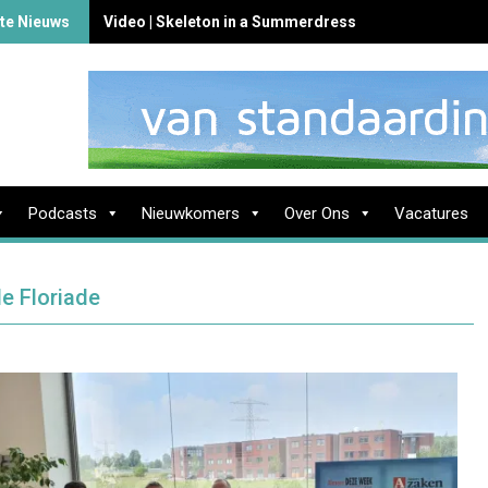
te Nieuws
Video | Skeleton in a Summerdress
Podcasts
Nieuwkomers
Over Ons
Vacatures
de Floriade