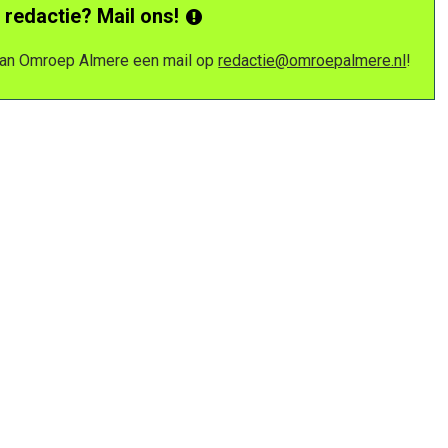
 redactie? Mail ons!
 van Omroep Almere een mail op
redactie@omroepalmere.nl
!