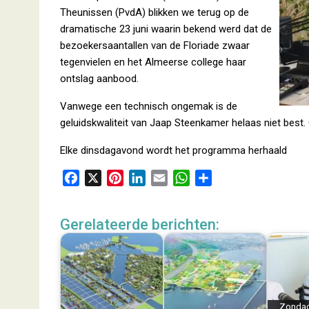
Theunissen (PvdA) blikken we terug op de
dramatische 23 juni waarin bekend werd dat de
bezoekersaantallen van de Floriade zwaar
tegenvielen en het Almeerse college haar
ontslag aanbood.
Vanwege een technisch ongemak is de
geluidskwaliteit van Jaap Steenkamer helaas niet best
Elke dinsdagavond wordt het programma herhaald
F
X
P
L
E
W
D
a
i
i
m
h
e
c
n
n
a
a
l
Gerelateerde berichten:
e
t
k
i
t
e
b
e
e
l
s
n
o
r
d
A
o
e
I
p
k
s
n
p
Zonda