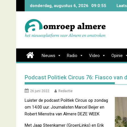
Skip
donderdag, augustus 6, 2026
09:0:55
Laats
to
content
Nieuws
Radio
Video
Opinie
Podcast Politiek Circus 76: Fiasco van 
26 juni 2022
Redactie
Luister de podcast Politiek Circus op zondag
om 14.00 uur. Journalisten Marcel Beijer en
Robert Mienstra van Almere DEZE WEEK
Met Jaap Steenkamer (GroenLinks) en Erik