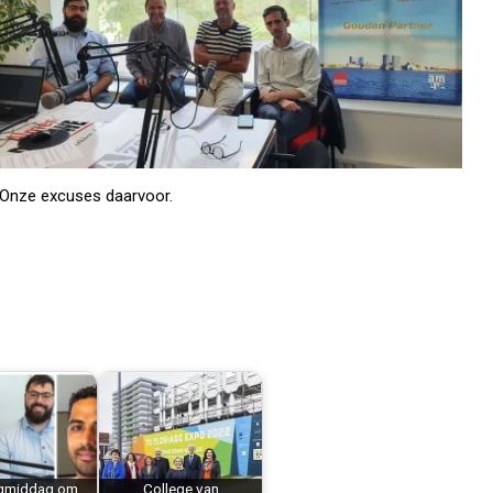
. Onze excuses daarvoor.
gmiddag om
College van