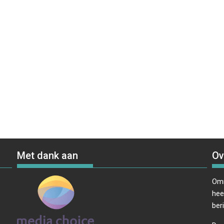
Met dank aan
Ov
Omr
hee
ber