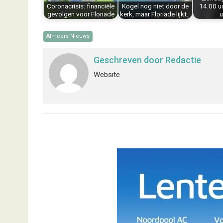
t
Coronacrisis: financiële
Kogel nog niet door de
14.00 uu
gevolgen voor Floriade
kerk, maar Floriade lijkt…
u
Almeers Nieuws
Geschreven door
Redactie
Website