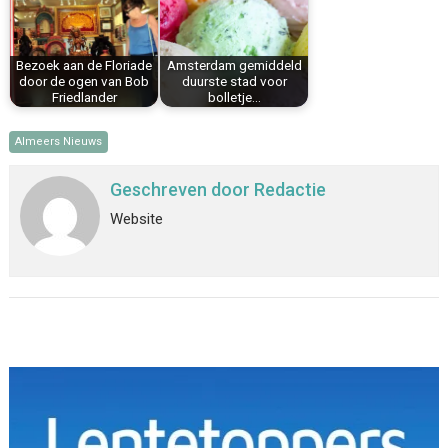
Bezoek aan de Floriade
Amsterdam gemiddeld
door de ogen van Bob
duurste stad voor
Friedlander
bolletje…
Almeers Nieuws
Geschreven door
Redactie
Website