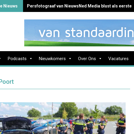
te Nieuws
Persfotograaf van NieuwsNed Media blust als eerste 
Podcasts
Nieuwkomers
Over Ons
Vacatures
 Poort