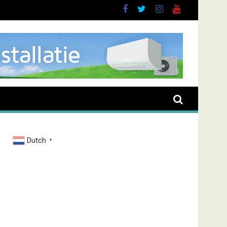
brand Zenderstraat
Dutch
▼