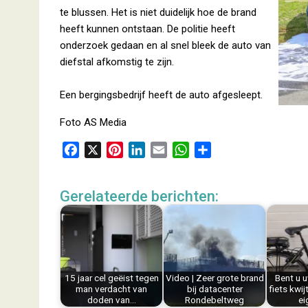
te blussen. Het is niet duidelijk hoe de brand
heeft kunnen ontstaan. De politie heeft
onderzoek gedaan en al snel bleek de auto van
diefstal afkomstig te zijn.
Een bergingsbedrijf heeft de auto afgesleept.
Foto AS Media
F
X
P
L
E
W
D
a
i
i
m
h
e
c
n
n
a
a
l
Gerelateerde berichten:
e
t
k
i
t
e
b
e
e
l
s
n
o
r
d
A
o
e
I
p
k
s
n
p
15 jaar cel geëist tegen
Video | Zeer grote brand
Bent u u
t
man verdacht van
bij datacenter
fiets kwij
doden van…
Rondebeltweg
ei