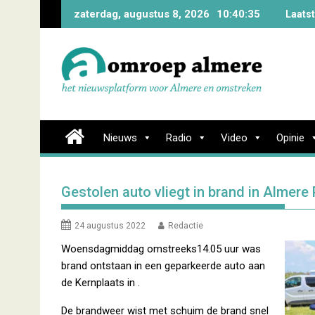
Skip
zaterdag, augustus 8, 2026
10:40:36
Laats
to
content
Nieuws
Radio
Video
Opinie
Gestolen auto vliegt in brand in Almere
24 augustus 2022
Redactie
Woensdagmiddag omstreeks14.05 uur was
brand ontstaan in een geparkeerde auto aan
de Kernplaats in .
De brandweer wist met schuim de brand snel