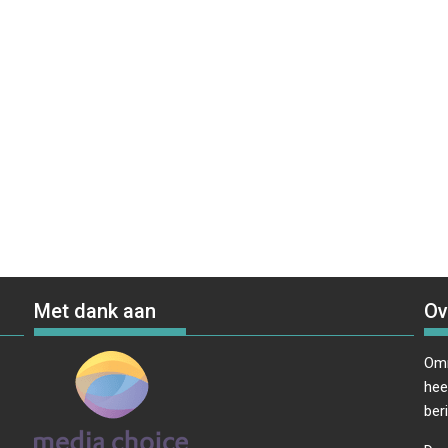
Met dank aan
Ov
Omr
hee
ber