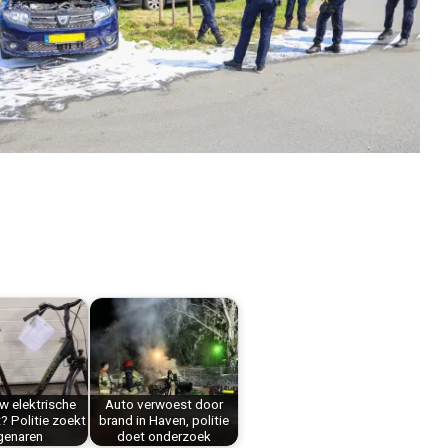
w elektrische
Auto verwoest door
t? Politie zoekt
brand in Haven, politie
genaren
doet onderzoek