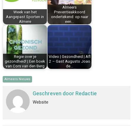
k
s
n
p
Almeers
Week van het
Preventieakkoord
t
Aangepast Sporten in
ondertekend: op naar
Almere
een…
Regie over je
Video | Gezondheid | Afl
gezondheid! | Een boek
2 – Gast Augusto Joao
van Cors van den Berg
de…
Almeers Nieuws
Geschreven door
Redactie
Website