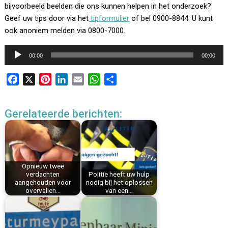
bijvoorbeeld beelden die ons kunnen helpen in het onderzoek?
Geef uw tips door via het
tipformulier
of bel 0900-8844. U kunt
ook anoniem melden via 0800-7000.
Audiospeler
00:00
00:00
F
X
P
L
E
W
D
a
i
i
m
h
e
c
n
n
a
a
l
Gerelateerde berichten:
e
t
k
i
t
e
b
e
e
l
s
n
o
r
d
A
o
e
I
p
k
s
n
p
Opnieuw twee
verdachten
Politie heeft uw hulp
t
aangehouden voor
nodig bij het oplossen
overvallen…
van een…