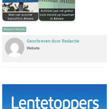
Achttien jaar cel geëist
Man van scooter
voor moord op buurman
beroofd in Almere
in Almere
Almeers Nieuws
Geschreven door
Redactie
Website