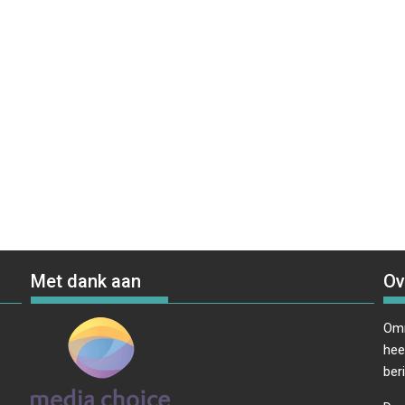
Met dank aan
Ov
Omr
hee
ber