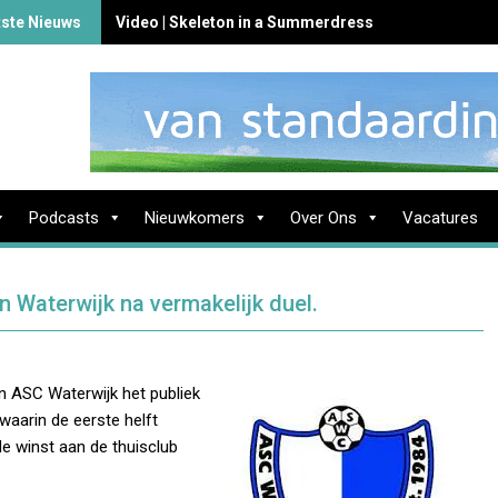
tste Nieuws
Video | Skeleton in a Summerdress
Podcasts
Nieuwkomers
Over Ons
Vacatures
 Waterwijk na vermakelijk duel.
n ASC Waterwijk het publiek
waarin de eerste helft
de winst aan de thuisclub