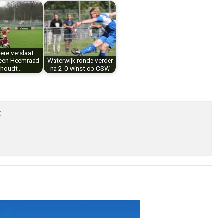
ere verslaat
een Heemraad
Waterwijk ronde verder
 houdt…
na 2-0 winst op CSW
t