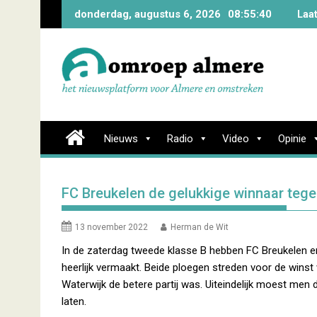
Skip
donderdag, augustus 6, 2026
08:55:41
Laa
to
content
Nieuws
Radio
Video
Opinie
FC Breukelen de gelukkige winnaar tegen
13 november 2022
Herman de Wit
In de zaterdag tweede klasse B hebben FC Breukelen e
heerlijk vermaakt. Beide ploegen streden voor de winst 
Waterwijk de betere partij was. Uiteindelijk moest men 
laten.