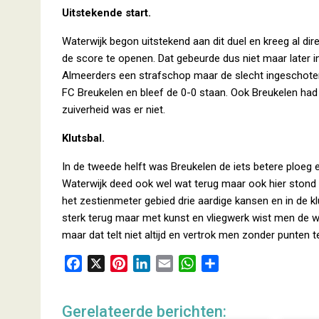
Uitstekende start.
Waterwijk begon uitstekend aan dit duel en kreeg al di
de score te openen. Dat gebeurde dus niet maar later i
Almeerders een strafschop maar de slecht ingeschoten
FC Breukelen en bleef de 0-0 staan. Ook Breukelen had
zuiverheid was er niet.
Klutsbal.
In de tweede helft was Breukelen de iets betere ploeg
Waterwijk deed ook wel wat terug maar ook hier stond he
het zestienmeter gebied drie aardige kansen en in de kl
sterk terug maar met kunst en vliegwerk wist men de w
maar dat telt niet altijd en vertrok men zonder punten 
F
X
P
L
E
W
D
a
i
i
m
h
e
c
n
n
a
a
l
Gerelateerde berichten:
e
t
k
i
t
e