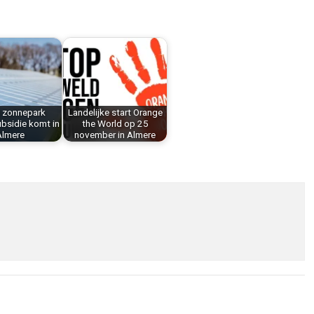
e zonnepark
Landelijke start Orange
bsidie komt in
the World op 25
Almere
november in Almere