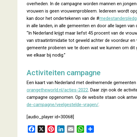
overheden. In de campagne worden mannen en jongens n
vrouwen is geen vrouwenprobleem. Iedereen wordt opge
kan door het ondertekenen van de #
medestanderpledg
in alle landen, in alle gemeenten en door alle lagen va
“In Nederland krijgt maar liefst 45 procent van de vrou
van straatintimidatie tot geweld achter de voordeur en 
gemeente proberen we te doen wat we kunnen om dit ge
we elkaar bij nodig.”
Activiteiten campagne
Een kaart van Nederland met deelnemende gemeenten en
orangetheworld.nl/acties-2022
. Daar zijn ook de activ
campagne opgenomen. Op de website staan ook antwo
de-campagne/veelgestelde-vragen/
.
[audio_player id=30068]
F
X
P
L
E
W
D
a
i
i
m
h
e