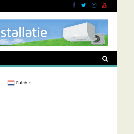
sieve man in Almere
Dutch
▼