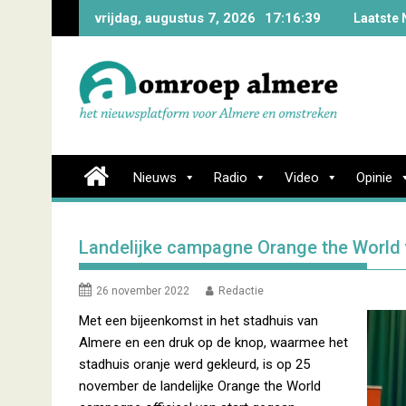
Skip
vrijdag, augustus 7, 2026
17:16:39
Laatste 
to
content
Nieuws
Radio
Video
Opinie
Landelijke campagne Orange the World v
26 november 2022
Redactie
Met een bijeenkomst in het stadhuis van
Almere en een druk op de knop, waarmee het
stadhuis oranje werd gekleurd, is op 25
november de landelijke Orange the World