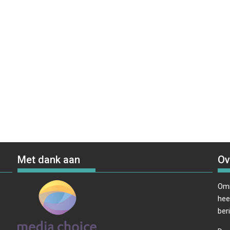
Met dank aan
Ov
Omr
hee
ber