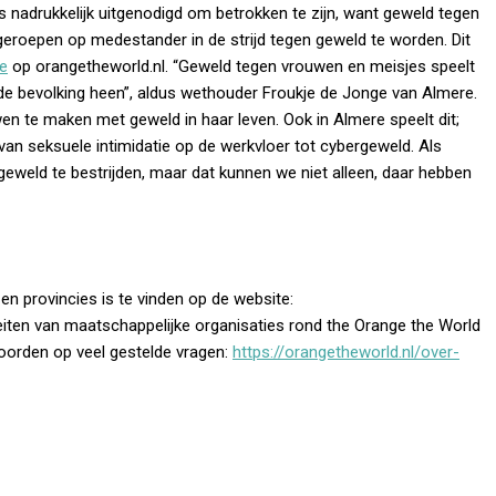
adrukkelijk uitgenodigd om betrokken te zijn, want geweld tegen
roepen op medestander in de strijd tegen geweld te worden. Dit
e
op orangetheworld.nl. “Geweld tegen vrouwen en meisjes speelt
n de bevolking heen”, aldus wethouder Froukje de Jonge van Almere.
wen te maken met geweld in haar leven. Ook in Almere speelt dit;
van seksuele intimidatie op de werkvloer tot cybergeweld. Als
weld te bestrijden, maar dat kunnen we niet alleen, daar hebben
 provincies is te vinden op de website:
iteiten van maatschappelijke organisaties rond the Orange the World
orden op veel gestelde vragen:
https://orangetheworld.nl/over-