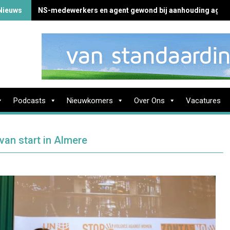
Nieuws
NS-medewerkers en agent gewond bij aanhouding agres
Podcasts
Nieuwkomers
Over Ons
Vacatures
an start in Almere