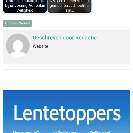
Corona is struikelblok
VVD'er Ter Riet verlaat
bij uitvoering Actieplan
gemeenteraad: 'politici
Veiligheid
zijn…
Almeers Nieuws
Geschreven door
Redactie
Website