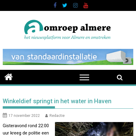
Skip
to
content
Winkeldief springt in het water in Haven
17 november 2022
Redactie
Gisteravond rond 22:00
uur kreeg de politie een