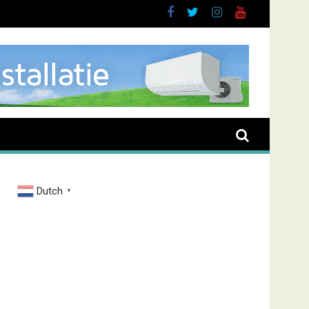
n
Dutch
▼