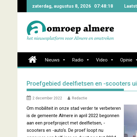
Skip
zaterdag, augustus 8, 2026
07:48:19
Laats
to
content
Nieuws
Radio
Video
Opinie
Proefgebied deelfietsen en -scooters u
2 december 2022
Redactie
Om mobiliteit in onze stad verder te verbeteren
is de gemeente Almere in april 2022 begonnen
aan een proefproject met deelfietsen, -
scooters en -auto’s. De proef loopt nu