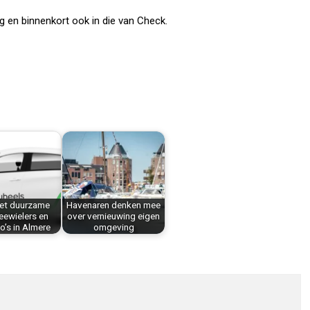
ng en binnenkort ook in die van Check.
met duurzame
Havenaren denken mee
eewielers en
over vernieuwing eigen
o’s in Almere
omgeving