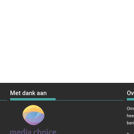
Met dank aan
Ov
Omr
hee
ber