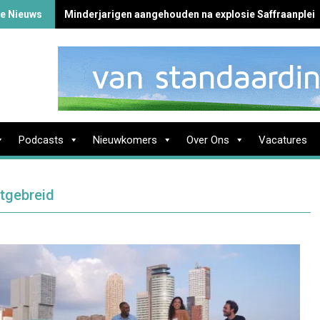
te Nieuws
Minderjarigen aangehouden na explosie Saffraanplei
Podcasts
Nieuwkomers
Over Ons
Vacatures
itgebreid