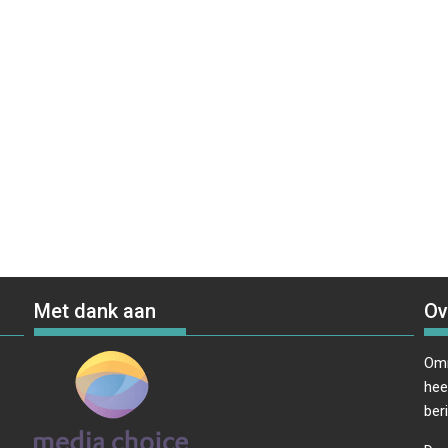
Met dank aan
Ov
Omr
hee
ber