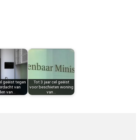
el geëist tegen
Tot 3 jaar cel geëist
erdacht van
voor beschieten woning
en van…
van…