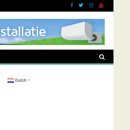
brand Zenderstraat
Dutch
▼