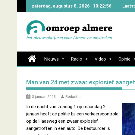
Skip
zaterdag, augustus 8, 2026
10:22:57
Laats
to
content
Nieuws
Radio
Video
Opinie
Man van 24 met zwaar explosief aangeh
3 januari 2023
Redactie
In de nacht van zondag 1 op maandag 2
januari heeft de politie bij een verkeerscontrole
op de Haasweg een zwaar explosief
aangetroffen in een auto. De bestuurder is