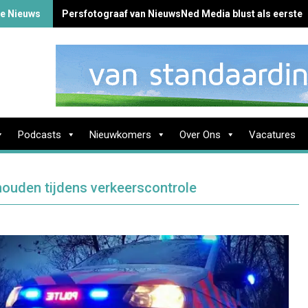
te Nieuws
Persfotograaf van NieuwsNed Media blust als eerste 
Podcasts
Nieuwkomers
Over Ons
Vacatures
ouden tijdens verkeerscontrole