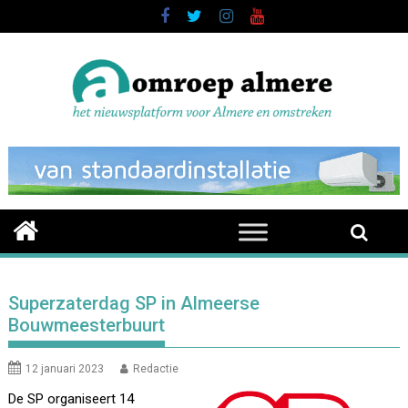
Skip
to
content
Superzaterdag SP in Almeerse
Bouwmeesterbuurt
12 januari 2023
Redactie
De SP organiseert 14