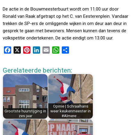
De actie in de Bouwmeesterbuurt wordt om 11.00 uur door
Ronald van Raak afgetrapt op het C. van Eesterenplein. Vandaar
trekken de SP-ers de omliggende wijken in om deur aan deur in
gesprek te gaan met bewoners. Mensen kunnen dan tevens de
volkspetitie ondertekenen. De actie eindigt om 13.00 uur.
F
X
P
L
E
W
D
a
i
i
m
h
e
c
n
n
a
a
l
Gerelateerde berichten:
e
t
k
i
t
e
b
e
e
l
s
n
o
r
d
A
o
e
I
p
k
s
n
p
Opinie | Schraalhans
t
Grootste huurstijging in
weer keukenmeester in
zes jaar
#Almere:…