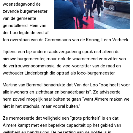
woensdagavond de
zevende burgemeester
van de gemeente
geïnstalleerd. Hein van
der Loo legde de eed af
ten overstaan van de Commissaris van de Koning, Leen Verbeek.
Tijdens een bijzondere raadsvergadering sprak niet alleen de
nieuwe burgemeester, maar ook de waarnemend voorzitter van
de vertrouwenscommissie, de vice-voorzitter van de raad en
wethouder Lindenbergh die optrad als loco-burgemeester.
Martine van Bemmel benadrukte dat Van der Loo “oog heeft voor
alle inwoners en zichtbaar en benaderbaar is”. Ze adviseerde
hem zoveel mogelijk naar buiten te gaan “want Almere maken we
niet in het stadhuis, maar vooral buiten.”
Ze memoreerde dat veiligheid een “grote prioriteit” is en dat
Almere kampt met een beperkte capaciteit op het gebied van
veiligheid en handhaving. De bezetting van de politie is in