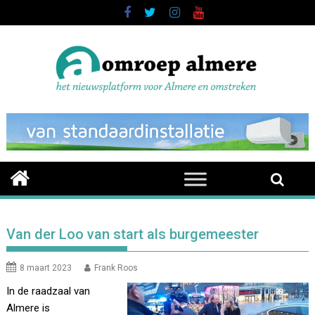
Skip
to
content
Van der Loo van start als burgemeester
8 maart 2023
Frank Roos
In de raadzaal van
Almere is