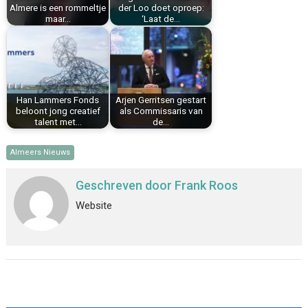
t
Almere is een rommeltje
der Loo doet oproep:
maar…
‘Laat de…
Han Lammers Fonds
Arjen Gerritsen gestart
beloont jong creatief
als Commissaris van
talent met…
de…
Almeers Nieuws
Geschreven door
Frank Roos
Website