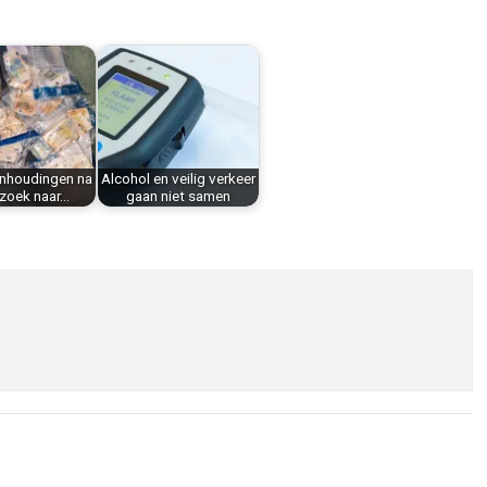
nhoudingen na
Alcohol en veilig verkeer
zoek naar…
gaan niet samen