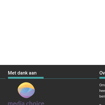
Met dank aan
Ov
Omr
hee
ber