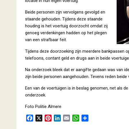
locatie in hun eigen voertuig.
Beide personen zijn vervolgens gevolgd en
staande gehouden. Tijdens deze staande
houding is het voertuig doorzocht omdat zij
genoeg verdenkingen hadden op het plegen
van een strafbaar feit.
Tijdens deze doorzoeking zijn meerdere bankpassen o
telefoons, contant geld en drugs aan in beide voertuige
Na onderzoek bleek dat er aangifte gedaan was van ide
zijn beide personen aangehouden. Tevens reden beide 
Een van de voertuigen is in beslag genomen, net als de
onderzoek.
Foto Politie Almere
F
X
P
L
E
W
D
a
i
i
m
h
e