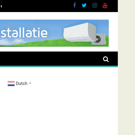
ent overval Elbastraat
Dutch
▼