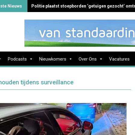
tste Nieuws
Politie plaatst stoepborden ‘getuigen gezocht’ omtr
Podcasts
Nieuwkomers
Over Ons
Vacatures
houden tijdens surveillance