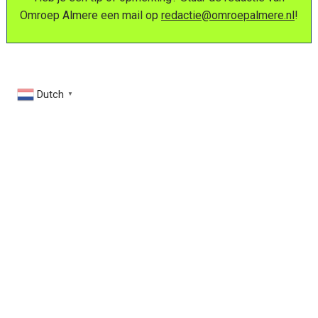
Omroep Almere een mail op
redactie@omroepalmere.nl
!
Dutch
▼