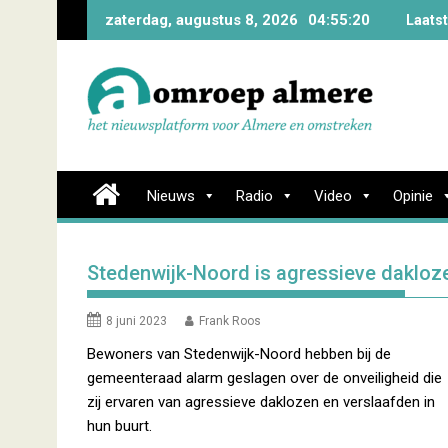
Skip
zaterdag, augustus 8, 2026
04:55:21
Laats
to
content
Nieuws
Radio
Video
Opinie
Stedenwijk-Noord is agressieve dakloz
8 juni 2023
Frank Roos
Bewoners van Stedenwijk-Noord hebben bij de
gemeenteraad alarm geslagen over de onveiligheid die
zij ervaren van agressieve daklozen en verslaafden in
hun buurt.