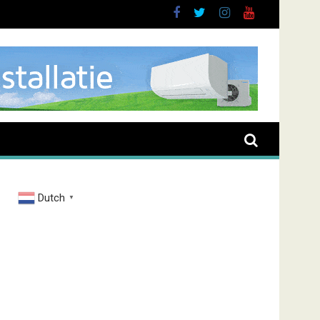
buurt
Dutch
▼