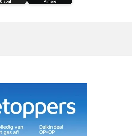
0 april
Almere