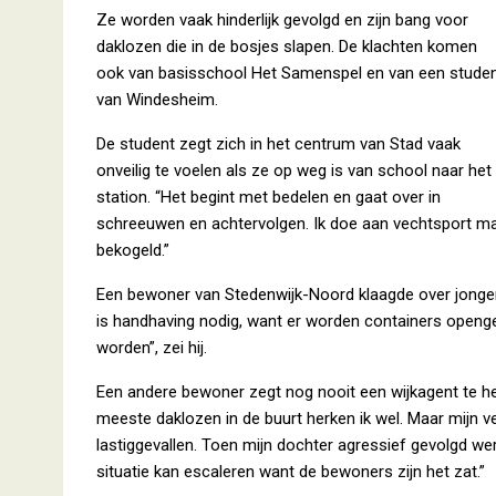
Ze worden vaak hinderlijk gevolgd en zijn bang voor
daklozen die in de bosjes slapen. De klachten komen
ook van basisschool Het Samenspel en van een stude
van Windesheim.
De student zegt zich in het centrum van Stad vaak
onveilig te voelen als ze op weg is van school naar het
station. “Het begint met bedelen en gaat over in
schreeuwen en achtervolgen. Ik doe aan vechtsport maa
bekogeld.”
Een bewoner van Stedenwijk-Noord klaagde over jongeren
is handhaving nodig, want er worden containers openge
worden”, zei hij.
Een andere bewoner zegt nog nooit een wijkagent te he
meeste daklozen in de buurt herken ik wel. Maar mijn v
lastiggevallen. Toen mijn dochter agressief gevolgd we
situatie kan escaleren want de bewoners zijn het zat.”