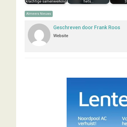
krachtige samenwerking
fiets…
3
Almeers Nieuws
Geschreven door
Frank Roos
Website