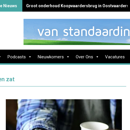
te Nieuws
Groot onderhoud Koopvaardersbrug in Oostvaarders
Podcasts
Nieuwkomers
Over Ons
Vacatures
en zat