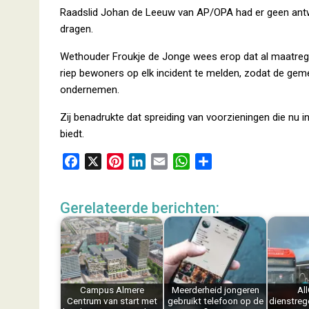
Raadslid Johan de Leeuw van AP/OPA had er geen ant
dragen.
Wethouder Froukje de Jonge wees erop dat al maatregel
riep bewoners op elk incident te melden, zodat de gem
ondernemen.
Zij benadrukte dat spreiding van voorzieningen die nu 
biedt.
F
X
P
L
E
W
D
a
i
i
m
h
e
c
n
n
a
a
l
Gerelateerde berichten:
e
t
k
i
t
e
b
e
e
l
s
n
o
r
d
A
o
e
I
p
k
s
n
p
Campus Almere
Meerderheid jongeren
Al
t
Centrum van start met
gebruikt telefoon op de
dienstreg