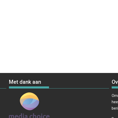
Met dank aan
Ov
Omr
hee
ber