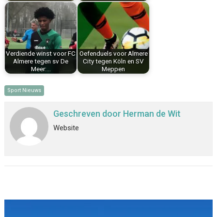
Verdiende winst voor FC
Oefenduels voor Almere
Almere tegen sv De
City tegen Köln en SV
Meer:…
Meppen
Sport Nieuws
Geschreven door
Herman de Wit
Website