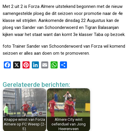
Met 2 uit 2 is Forza Almere uitstekend begonnen met de nieuw
samengestelde ploeg die dit seizoen voor promotie naar de 4e
klasse wil strijden. Aankomende dinsdag 22 Augustus kan de
ploeg van Sander van Schoonderwoerd en Tigran Balasanjan
kijken waar het staat want dan komt 3e klasser Taba op bezoek.
foto Trainer Sander van Schoonderwoerd van Forza wil komend
seizoen er alles aan doen om te promoveren.
F
X
P
L
E
W
D
a
i
i
m
h
e
c
n
n
a
a
l
Gerelateerde berichten:
e
t
k
i
t
e
b
e
e
l
s
n
o
r
d
A
o
e
I
p
k
s
n
p
Knappe winst van Forza
Almere City wint
t
Almere op FC Weesp (2-
oefenduel van Jong
5).
Heerenveen