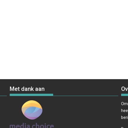
Met dank aan
Ov
Omr
hee
ber