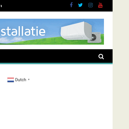
ent overval Elbastraat
Dutch
▼