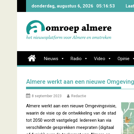
Skip
donderdag, augustus 6, 2026
05:16:54
Laa
to
content
Nieuws
Radio
Video
Opinie
Almere werkt aan een nieuwe Omgeving
8 september 2023
Redactie
Almere werkt aan een nieuwe Omgevingsvisie,
waarin de visie op de ontwikkeling van de stad
tot 2050 wordt vastgelegd. Iedereen kan via
verschillende gesprekken meepraten (digitaal