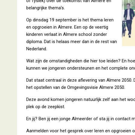
of fysiek) over de toekomst van Almere en
belangrijke thema’s.
Op dinsdag 19 september is het thema leren
en opgroeien in Almere. Een op de veertig
kinderen verlaat in Almere school zonder
diploma. Dat is helaas meer dan in de rest van
Nederland.
Wat zijn de omstandigheden die hier toe leiden? En ho
kunnen we jongeren ondersteunen en het complete ond
Dat staat centraal in deze aflevering van Almere 2050. 
het opstellen van de Omgevingsvisie Almere 2050.
Deze avond komen jongeren natuurlijk zelf aan het woo
plek op de zeepkist.
En jij? Ben jij een jonge Almeerder of sta jij in conta
Aanmelden voor het gesprek over leren en opgroeien 