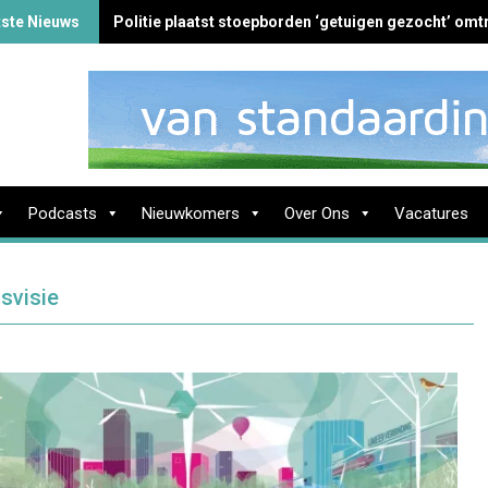
tste Nieuws
Politie plaatst stoepborden ‘getuigen gezocht’ omtr
Podcasts
Nieuwkomers
Over Ons
Vacatures
svisie