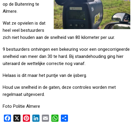
op de Buitenring te
Almere.
Wat ze opvielen is dat
heel veel bestuurders
zich niet houden aan de snelheid van 80 kilometer per uur.
9 bestuurders ontvingen een bekeuring voor een ongecorrigeerde
snelheid van meer dan 30 te hard. Bij staandehouding ging hier
uiteraard de wettelijke correctie nog vanaf.
Helaas is dit maar het puntje van de ijsberg.
Houd uw snelheid in de gaten, deze controles worden met
regelmaat uitgevoerd.
Foto Politie Almere
F
X
P
L
E
W
D
a
i
i
m
h
e
c
n
n
a
a
l