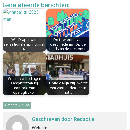
Gerelateerde berichten:
e
t
k
i
t
e
b
e
e
l
s
n
o
r
d
A
o
e
I
p
k
s
n
p
Will Draper wint
De toekomst van
t
sensationele sprintfinish
geschiedenis | Op de
EK…
rand van de toekomst
Weer overtredingen
aangetroffen bij
‘Houd de lijn vrij!’ wordt
controle van
een vast onderdeel in
opslagboxen
het…
Almeers Nieuws
Geschreven door
Redactie
Website