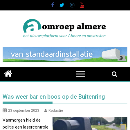
Skip
to
content
Was weer bar en boos op de Buitenring
23 september 2023
Redactie
Vanmorgen hield de
politie een lasercontrole