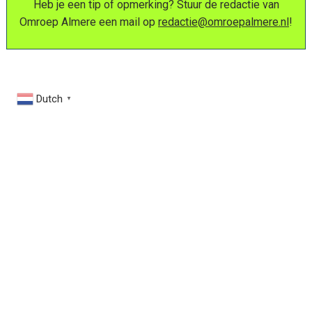
Heb je een tip of opmerking? Stuur de redactie van
Omroep Almere een mail op
redactie@omroepalmere.nl
!
Dutch
▼