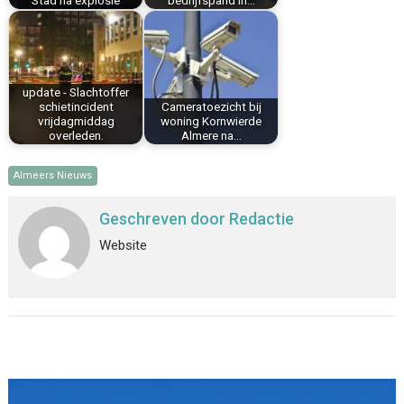
Stad na explosie
bedrijfspand in…
update - Slachtoffer
schietincident
Cameratoezicht bij
vrijdagmiddag
woning Kornwierde
overleden.
Almere na…
Almeers Nieuws
Geschreven door
Redactie
Website