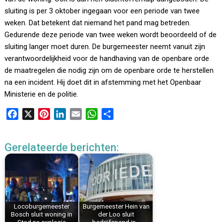
sluiting is per 3 oktober ingegaan voor een periode van twee
weken. Dat betekent dat niemand het pand mag betreden.
Gedurende deze periode van twee weken wordt beoordeeld of de
sluiting langer moet duren. De burgemeester neemt vanuit zijn
verantwoordelijkheid voor de handhaving van de openbare orde
de maatregelen die nodig zijn om de openbare orde te herstellen
na een incident. Hij doet dit in afstemming met het Openbaar
Ministerie en de politie.
F
X
P
L
E
W
D
a
i
i
m
h
e
c
n
n
a
a
l
Gerelateerde berichten:
e
t
k
i
t
e
b
e
e
l
s
n
o
r
d
A
o
e
I
p
k
s
n
p
Locoburgemeester
Burgemeester Hein van
t
Bosch sluit woning in
der Loo sluit