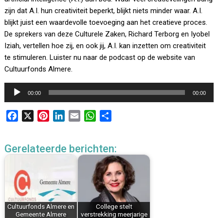
zijn dat A.I. hun creativiteit beperkt, blijkt niets minder waar. A.I.
blijkt juist een waardevolle toevoeging aan het creatieve proces.
De sprekers van deze Culturele Zaken, Richard Terborg en Iyobel
Iziah, vertellen hoe zij, en ook jij, A.I. kan inzetten om creativiteit
te stimuleren. Luister nu naar de podcast op de website van
Cultuurfonds Almere.
Audiospeler
00:00
00:00
F
X
P
L
E
W
D
a
i
i
m
h
e
c
n
n
a
a
l
Gerelateerde berichten:
e
t
k
i
t
e
b
e
e
l
s
n
o
r
d
A
o
e
I
p
k
s
n
p
Cultuurfonds Almere en
College stelt
t
Gemeente Almere
verstrekking meerjarige