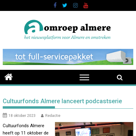
Skip
to
content
Cultuurfonds Almere lanceert podcastserie
18 oktober 2023
Redactie
Cultuurfonds Almere
heeft op 11 oktober de