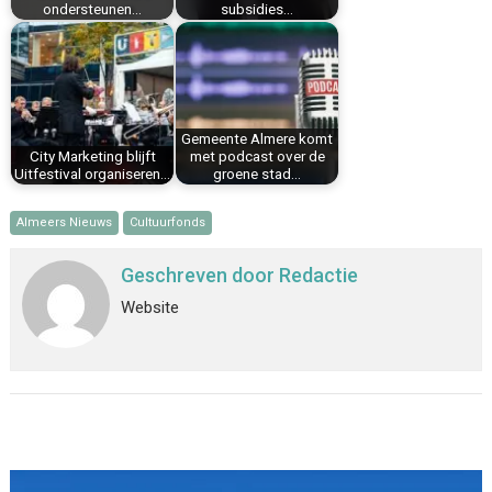
ondersteunen…
subsidies…
Gemeente Almere komt
City Marketing blijft
met podcast over de
Uitfestival organiseren…
groene stad…
Almeers Nieuws
Cultuurfonds
Geschreven door
Redactie
Website