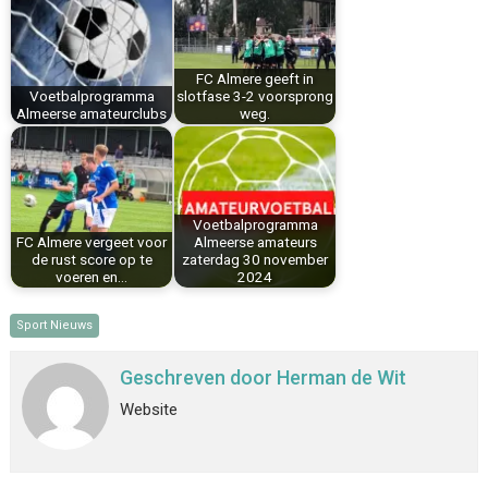
o
r
d
A
o
e
I
p
k
s
n
p
FC Almere geeft in
t
Voetbalprogramma
slotfase 3-2 voorsprong
Almeerse amateurclubs
weg.
Voetbalprogramma
FC Almere vergeet voor
Almeerse amateurs
de rust score op te
zaterdag 30 november
voeren en…
2024
Sport Nieuws
Geschreven door
Herman de Wit
Website