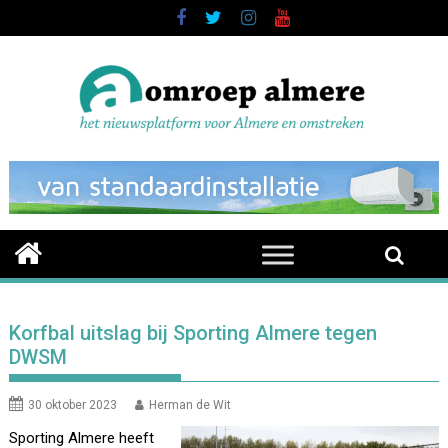
Skip
to
content
Korfbal uitslag bij Sporting Almere tegen
DWSM
30 oktober 2023
Herman de Wit
Sporting Almere heeft