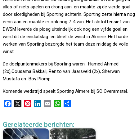
alles of niets spelen en drong aan, en maakte zij de vierde goal
door slordigheden bij Sporting achterin. Sporting zette hierna nog
eens aan en maakte er ook nog 7-4 van. Het slotoffensief van
DWSM leverde de ploeg uiteindelijk ook nog een vijfde goal en
werd dit de einduitslag en bleef de winst in Almere. Het harde
werken van Sporting bezorgde het team deze middag de volle
winst.
De doelpuntenmakers bij Sporting waren: Hamed Ahmed
(2x),Oousama Bakkali, Renzo van Jaarsveld (2x), Sherwan
Mustafa en Boy Plomp.
Komende wedstrijd speelt Sporting Almere bij SC Overamstel.
F
X
P
L
E
W
D
a
i
i
m
h
e
c
n
n
a
a
l
Gerelateerde berichten:
e
t
k
i
t
e
b
e
e
l
s
n