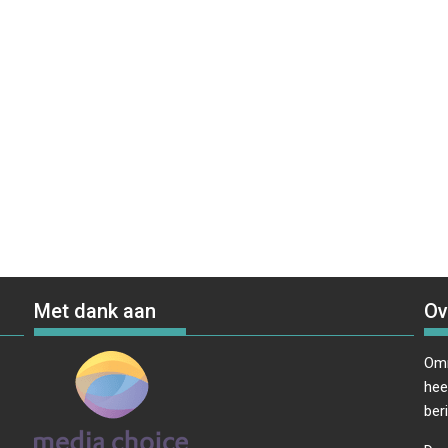
Met dank aan
Ov
Omr
hee
ber