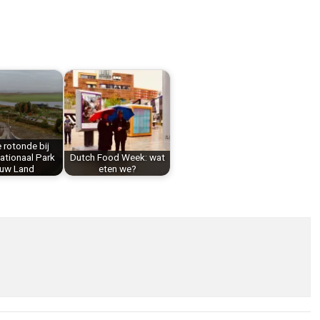
 rotonde bij
ationaal Park
Dutch Food Week: wat
euw Land
eten we?