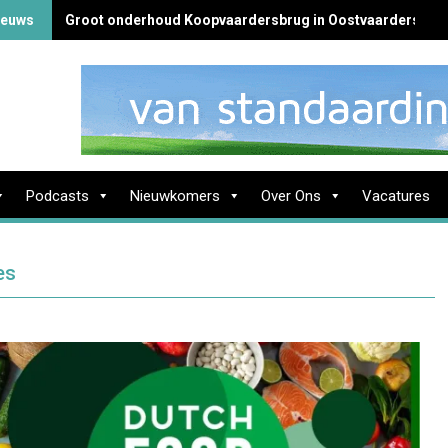
ieuws
Groot onderhoud Koopvaardersbrug in Oostvaardersbuur
Podcasts
Nieuwkomers
Over Ons
Vacatures
es