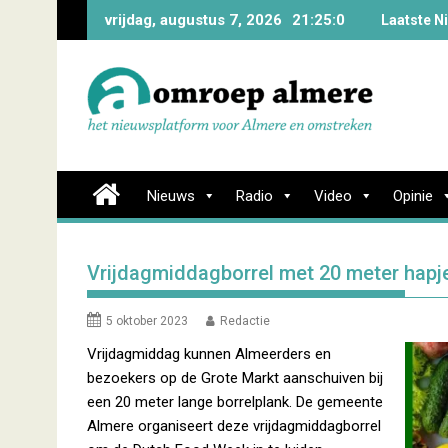
Skip
vrijdag, augustus 7, 2026
21:25:0
Laatste N
to
content
Nieuws
Radio
Video
Opinie
Vrijdagmiddagborrel met 20 meter hapj
5 oktober 2023
Redactie
Vrijdagmiddag kunnen Almeerders en
bezoekers op de Grote Markt aanschuiven bij
een 20 meter lange borrelplank. De gemeente
Almere organiseert deze vrijdagmiddagborrel