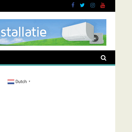
t
Dutch
▼