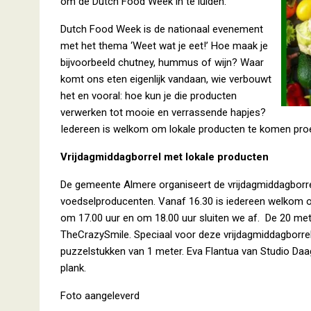
om de Dutch Food Week in te luiden.
Dutch Food Week is de nationaal evenement
met het thema ‘Weet wat je eet!’ Hoe maak je
bijvoorbeeld chutney, hummus of wijn? Waar
komt ons eten eigenlijk vandaan, wie verbouwt
het en vooral: hoe kun je die producten
verwerken tot mooie en verrassende hapjes?
Iedereen is welkom om lokale producten te komen proeve
Vrijdagmiddagborrel met lokale producten
De gemeente Almere organiseert de vrijdagmiddagborr
voedselproducenten. Vanaf 16.30 is iedereen welkom op 
om 17.00 uur en om 18.00 uur sluiten we af. De 20 met
TheCrazySmile. Speciaal voor deze vrijdagmiddagborrel 
puzzelstukken van 1 meter. Eva Flantua van Studio Da
plank.
Foto aangeleverd