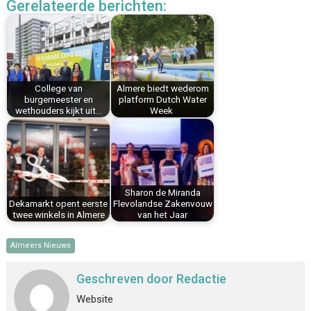
Gerelateerde berichten:
e
t
k
i
t
e
b
e
e
l
s
n
o
r
d
A
o
e
I
p
k
s
n
p
College van
Almere biedt wederom
t
burgemeester en
platform Dutch Water
wethouders kijkt uit…
Week
Sharon de Miranda
Dekamarkt opent eerste
Flevolandse Zakenvouw
twee winkels in Almere
van het Jaar
Almeers Nieuws
Geschreven door
Redactie
Website