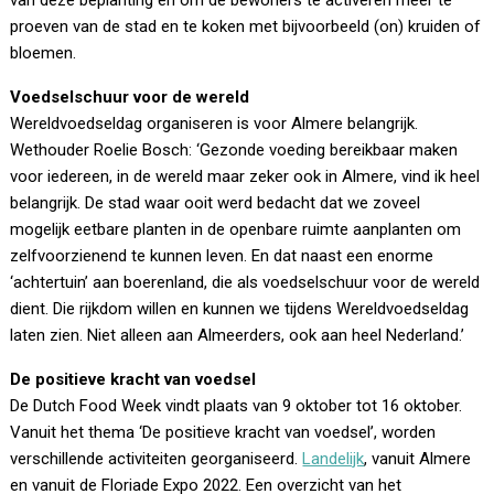
van deze beplanting en om de bewoners te activeren meer te
proeven van de stad en te koken met bijvoorbeeld (on) kruiden of
bloemen.
Voedselschuur voor de wereld
Wereldvoedseldag organiseren is voor Almere belangrijk.
Wethouder Roelie Bosch: ‘Gezonde voeding bereikbaar maken
voor iedereen, in de wereld maar zeker ook in Almere, vind ik heel
belangrijk. De stad waar ooit werd bedacht dat we zoveel
mogelijk eetbare planten in de openbare ruimte aanplanten om
zelfvoorzienend te kunnen leven. En dat naast een enorme
‘achtertuin’ aan boerenland, die als voedselschuur voor de wereld
dient. Die rijkdom willen en kunnen we tijdens Wereldvoedseldag
laten zien. Niet alleen aan Almeerders, ook aan heel Nederland.’
De positieve kracht van voedsel
De Dutch Food Week vindt plaats van 9 oktober tot 16 oktober.
Vanuit het thema ‘De positieve kracht van voedsel’, worden
verschillende activiteiten georganiseerd.
Landelijk
, vanuit Almere
en vanuit de Floriade Expo 2022. Een overzicht van het