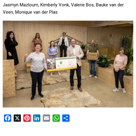
Jasmyn Mazloum, Kimberly Vonk, Valerie Bos, Bauke van der
Veen, Monique van der Plas
F
X
P
L
E
W
D
a
i
i
m
h
e
c
n
n
a
a
l