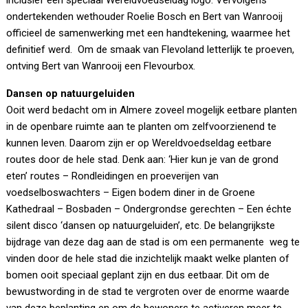
inclusief een speciaal Wereldvoedseldag logo. Vervolgens
ondertekenden wethouder Roelie Bosch en Bert van Wanrooij
officieel de samenwerking met een handtekening, waarmee het
definitief werd. Om de smaak van Flevoland letterlijk te proeven,
ontving Bert van Wanrooij een Flevourbox.
Dansen op natuurgeluiden
Ooit werd bedacht om in Almere zoveel mogelijk eetbare planten
in de openbare ruimte aan te planten om zelfvoorzienend te
kunnen leven. Daarom zijn er op Wereldvoedseldag eetbare
routes door de hele stad. Denk aan: ‘Hier kun je van de grond
eten’ routes – Rondleidingen en proeverijen van
voedselboswachters – Eigen bodem diner in de Groene
Kathedraal – Bosbaden – Ondergrondse gerechten – Een échte
silent disco ‘dansen op natuurgeluiden’, etc. De belangrijkste
bijdrage van deze dag aan de stad is om een permanente weg te
vinden door de hele stad die inzichtelijk maakt welke planten of
bomen ooit speciaal geplant zijn en dus eetbaar. Dit om de
bewustwording in de stad te vergroten over de enorme waarde