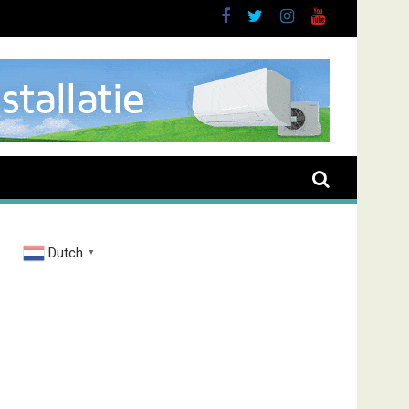
brand Zenderstraat
Dutch
▼