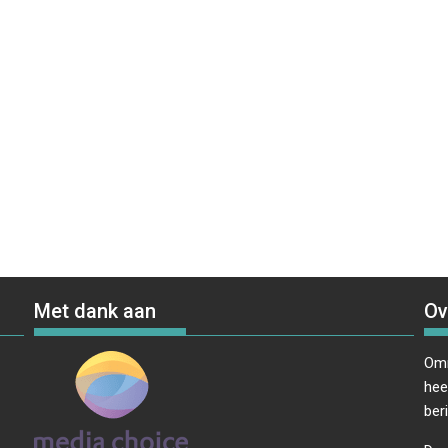
Met dank aan
Ov
Omr
hee
ber