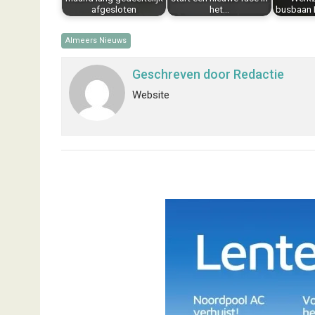
afgesloten
het…
busbaan 
Almeers Nieuws
Geschreven door
Redactie
Website