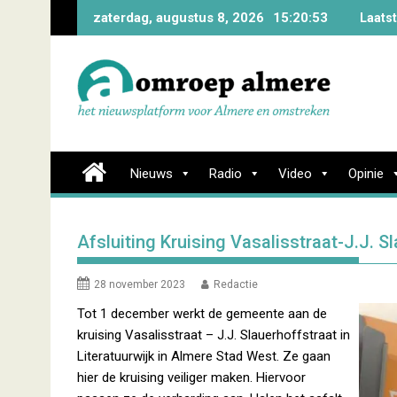
Skip
zaterdag, augustus 8, 2026
15:20:54
Laats
to
content
Nieuws
Radio
Video
Opinie
Afsluiting Kruising Vasalisstraat-J.J. Sl
28 november 2023
Redactie
Tot 1 december werkt de gemeente aan de
kruising Vasalisstraat – J.J. Slauerhoffstraat in
Literatuurwijk in Almere Stad West. Ze gaan
hier de kruising veiliger maken. Hiervoor