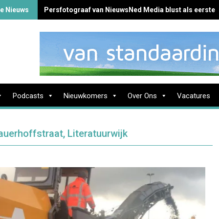
te Nieuws
Persfotograaf van NieuwsNed Media blust als eerste 
Podcasts
Nieuwkomers
Over Ons
Vacatures
auerhoffstraat, Literatuurwijk