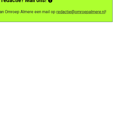
 redactie? Mail ons!
 van Omroep Almere een mail op
redactie@omroepalmere.nl
!