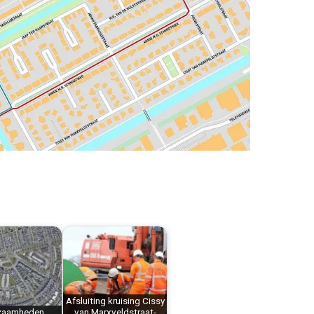
Afsluiting kruising Cissy
zaamheden
van Marxveldstraat-