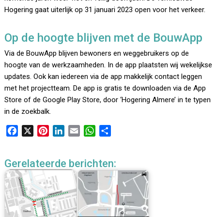
Hogering gaat uiterlijk op 31 januari 2023 open voor het verkeer.
Op de hoogte blijven met de BouwApp
Via de BouwApp blijven bewoners en weggebruikers op de
hoogte van de werkzaamheden. In de app plaatsten wij wekelijkse
updates. Ook kan iedereen via de app makkelijk contact leggen
met het projectteam. De app is gratis te downloaden via de App
Store of de Google Play Store, door ‘Hogering Almere’ in te typen
in de zoekbalk.
F
X
P
L
E
W
D
a
i
i
m
h
e
c
n
n
a
a
l
Gerelateerde berichten:
e
t
k
i
t
e
b
e
e
l
s
n
o
r
d
A
o
e
I
p
k
s
n
p