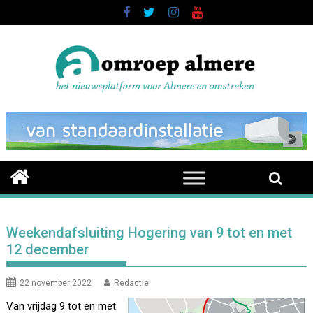
Skip
to
content
Weekendafsluiting Hogering van 9 tot en met
12 december
22 november 2022
Redactie
Van vrijdag 9 tot en met