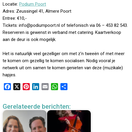
Locatie:
Podium Poort
Adres: Zeussingel 41, Almere Poort
Entree: €10,-
Tickets: info@podiumpoort.nl of telefonisch via 06 – 453 82 543.
Reserveren is gewenst in verband met catering. Kaartverkoop
aan de deur is ook mogelijk.
Het is natuurlijk veel gezelliger om met z’n tweeën of met meer
te komen om gezellig te komen socialisen. Nodig vooral je
netwerk uit om samen te komen genieten van deze (muzikale)
hapjes.
F
X
P
L
E
W
D
a
i
i
m
h
e
c
n
n
a
a
l
Gerelateerde berichten:
e
t
k
i
t
e
b
e
e
l
s
n
o
r
d
A
o
e
I
p