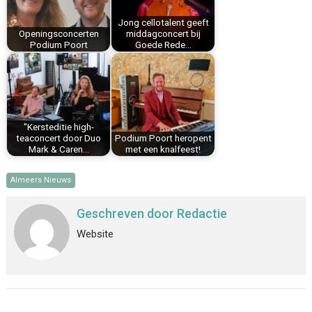
k
s
n
p
Jong cellotalent geeft
t
Openingsconcerten
middagconcert bij
Podium Poort
Goede Rede…
"Kersteditie high-
teaconcert door Duo
Podium Poort heropent
Mark & Caren…
met een knalfeest!
Almeers Nieuws
Geschreven door
Redactie
Website