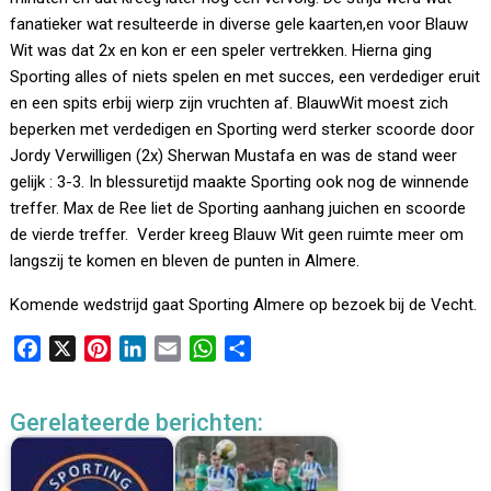
fanatieker wat resulteerde in diverse gele kaarten,en voor Blauw
Wit was dat 2x en kon er een speler vertrekken. Hierna ging
Sporting alles of niets spelen en met succes, een verdediger eruit
en een spits erbij wierp zijn vruchten af. BlauwWit moest zich
beperken met verdedigen en Sporting werd sterker scoorde door
Jordy Verwilligen (2x) Sherwan Mustafa en was de stand weer
gelijk : 3-3. In blessuretijd maakte Sporting ook nog de winnende
treffer. Max de Ree liet de Sporting aanhang juichen en scoorde
de vierde treffer. Verder kreeg Blauw Wit geen ruimte meer om
langszij te komen en bleven de punten in Almere.
Komende wedstrijd gaat Sporting Almere op bezoek bij de Vecht.
F
X
P
L
E
W
D
a
i
i
m
h
e
c
n
n
a
a
l
Gerelateerde berichten:
e
t
k
i
t
e
b
e
e
l
s
n
o
r
d
A