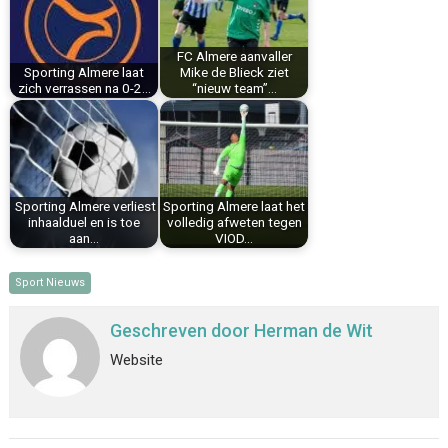
o
e
I
p
k
s
n
p
FC Almere aanvaller
t
Sporting Almere laat
Mike de Blieck ziet
zich verrassen na 0-2…
“nieuw team”…
Sporting Almere verliest
Sporting Almere laat het
inhaalduel en is toe
volledig afweten tegen
aan…
VIOD…
Sport Nieuws
Geschreven door
Herman de Wit
Website