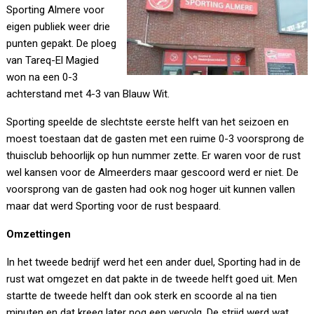
Sporting Almere voor
eigen publiek weer drie
punten gepakt. De ploeg
van Tareq-El Magied
won na een 0-3
achterstand met 4-3 van Blauw Wit.
Sporting speelde de slechtste eerste helft van het seizoen en
moest toestaan dat de gasten met een ruime 0-3 voorsprong de
thuisclub behoorlijk op hun nummer zette. Er waren voor de rust
wel kansen voor de Almeerders maar gescoord werd er niet. De
voorsprong van de gasten had ook nog hoger uit kunnen vallen
maar dat werd Sporting voor de rust bespaard.
Omzettingen
In het tweede bedrijf werd het een ander duel, Sporting had in de
rust wat omgezet en dat pakte in de tweede helft goed uit. Men
startte de tweede helft dan ook sterk en scoorde al na tien
minuten en dat kreeg later nog een vervolg. De strijd werd wat