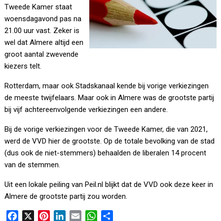
Tweede Kamer staat
woensdagavond pas na
21.00 uur vast. Zeker is
wel dat Almere altijd een
groot aantal zwevende
kiezers telt.
Rotterdam, maar ook Stadskanaal kende bij vorige verkiezingen
de meeste twijfelaars. Maar ook in Almere was de grootste partij
bij vijf achtereenvolgende verkiezingen een andere.
Bij de vorige verkiezingen voor de Tweede Kamer, die van 2021,
werd de VVD hier de grootste. Op de totale bevolking van de stad
(dus ook de niet-stemmers) behaalden de liberalen 14 procent
van de stemmen.
Uit een lokale peiling van Peil.nl blijkt dat de VVD ook deze keer in
Almere de grootste partij zou worden.
F
X
P
L
E
W
D