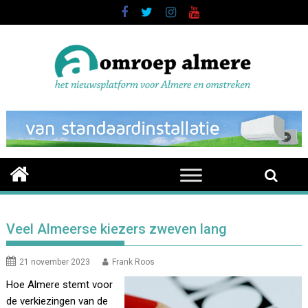
Skip
to
content
Veel Almeerse kiezers zweven lang
21 november 2023
Frank Roos
Hoe Almere stemt voor
de verkiezingen van de