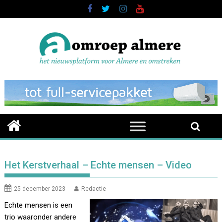
Skip
to
content
Het Kerstverhaal – Echte mensen – Video
25 december 2023
Redactie
Echte mensen is een
trio waaronder andere