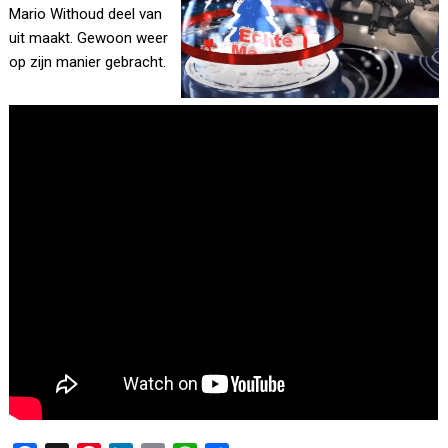
Mario Withoud deel van
uit maakt. Gewoon weer
op zijn manier gebracht.