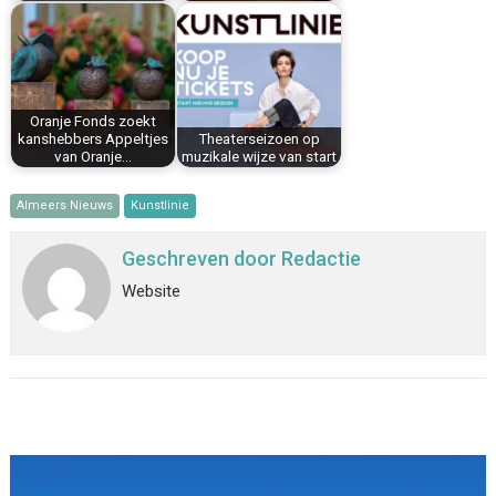
Oranje Fonds zoekt
kanshebbers Appeltjes
Theaterseizoen op
van Oranje…
muzikale wijze van start
Almeers Nieuws
Kunstlinie
Geschreven door
Redactie
Website