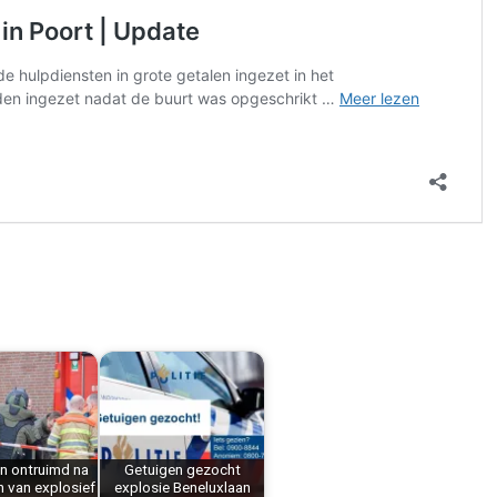
n ontruimd na
Getuigen gezocht
n van explosief
explosie Beneluxlaan