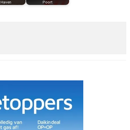
n Haven
Poort