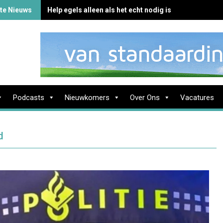
te Nieuws
Help egels alleen als het echt nodig is
Podcasts
Nieuwkomers
Over Ons
Vacatures
d