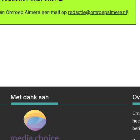
 van Omroep Almere een mail op
redactie@omroepalmere.nl
!
Met dank aan
Ov
Omr
hee
ber