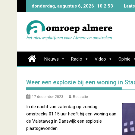
Skip
donderdag, augustus 6, 2026
10:2:54
Laats
to
content
Nieuws
Radio
Video
Opinie
Weer een explosie bij een woning in Sta
17 december 2023
Redactie
In de nacht van zaterdag op zondag
omstreeks 01.15 uur heeft bij een woning aan
de Valetaweg in Danswijk een explosie
plaatsgevonden.