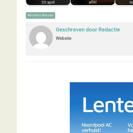
30 april
af￼
i
Almeers Nieuws
Geschreven door
Redactie
Website