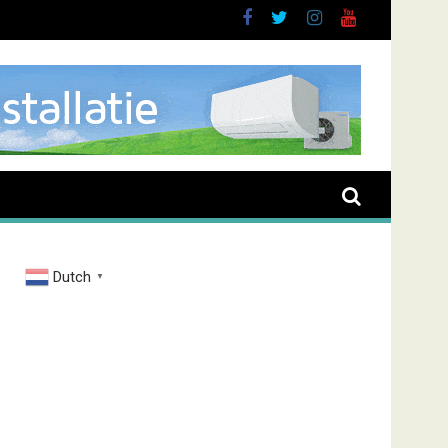
brand Zenderstraat
Dutch
▼