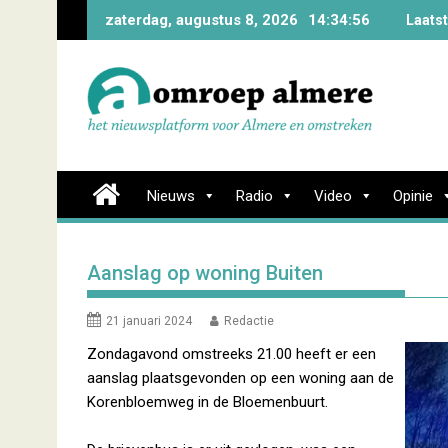
Skip
zaterdag, augustus 8, 2026
14:34:57
Laats
to
content
Nieuws
Radio
Video
Opinie
Aanslag op woning Buiten
21 januari 2024
Redactie
Zondagavond omstreeks 21.00 heeft er een
aanslag plaatsgevonden op een woning aan de
Korenbloemweg in de Bloemenbuurt.