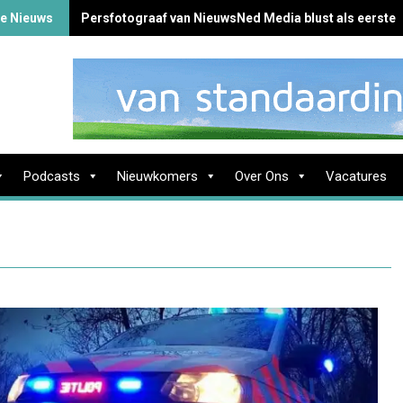
te Nieuws
Persfotograaf van NieuwsNed Media blust als eerste 
Podcasts
Nieuwkomers
Over Ons
Vacatures