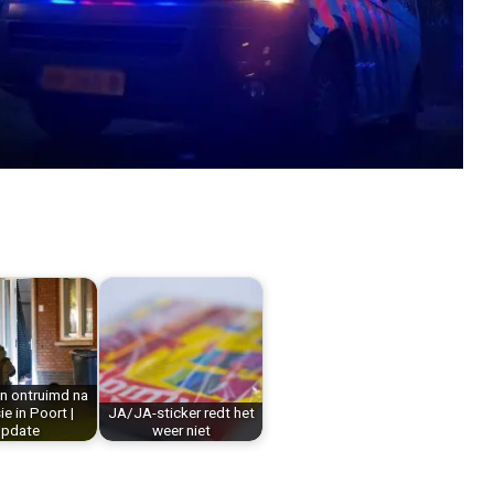
n ontruimd na
ie in Poort |
JA/JA-sticker redt het
pdate
weer niet