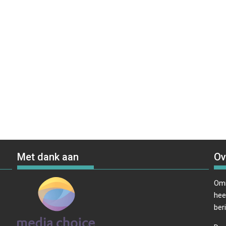
Met dank aan
Ov
Omr
hee
ber