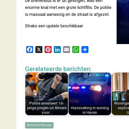
De brievenbus is er uit gevlogen, was een
enorme knal met een grote lichtflits. De politie
is massaal aanwezig en de straat is afgezet.
Straks een update beschikbaar
F
X
P
L
E
W
D
a
i
i
m
h
e
c
n
n
a
a
l
Gerelateerde berichten:
e
t
k
i
t
e
b
e
e
l
s
n
o
r
d
A
o
e
I
p
k
s
n
p
Politie arresteert 16-
Woninge
t
jarige jongen uit Almere
Huiszoeking in woning
explos
voor…
in Haven
U
Almeers Nieuws