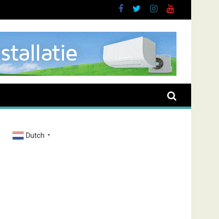
t overval Elbastraat
Dutch
▼