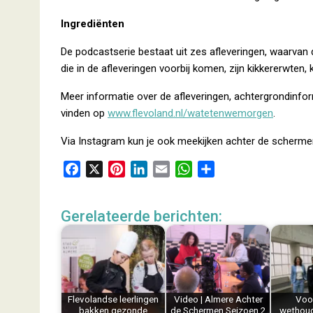
Ingrediënten
De podcastserie bestaat uit zes afleveringen, waarvan 
die in de afleveringen voorbij komen, zijn kikkererwten, k
Meer informatie over de afleveringen, achtergrondinfor
vinden op
www.flevoland.nl/watetenwemorgen
.
Via Instagram kun je ook meekijken achter de scherm
F
X
P
L
E
W
D
a
i
i
m
h
e
c
n
n
a
a
l
Gerelateerde berichten:
e
t
k
i
t
e
b
e
e
l
s
n
o
r
d
A
o
e
I
p
k
s
n
p
Flevolandse leerlingen
Video | Almere Achter
Voo
t
bakken gezonde
de Schermen Seizoen 2
wethoude