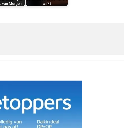
as van Morgen
af￼