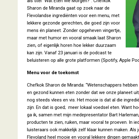
als titel “Wat Eten We Morgen?”. Chefkok
Sharon de Miranda gaat op zoek naar de
Flevolandse ingrediënten voor een menu, met
lekkere gezonde gerechten, die goed zijn voor
mens én planeet. Zonder opgeheven vingertje,
maar met humor en vooral smaak laat Sharon
zien, of eigenlijk horen hoe lekker duurzaam
kan zijn. Vanaf 23 januari is de podcast te
beluisteren op alle grote platformen (Spotify, Apple P
Menu voor de toekomst
Chefkok Sharon de Miranda: “Wetenschappers hebben
en gezond kunnen eten zonder dat we onze planeet uitpu
nog steeds vlees en vis. Het mooie is dat al die ingred
zijn. En dat is goed; meer lokaal voedsel eten. Want ho
ga ik, samen met mijn medepresentator Bart Harleman,
producten te zien, ruiken, maar vooral te proeven. In ie
luisteraars ook makkelijk zelf klaar kunnen maken. Als je 
Flevoland heel mooie en vooral lekkere dingen gemaak