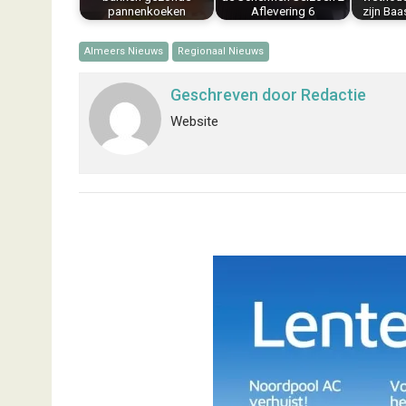
pannenkoeken
Aflevering 6
zijn Ba
Almeers Nieuws
Regionaal Nieuws
Geschreven door
Redactie
Website