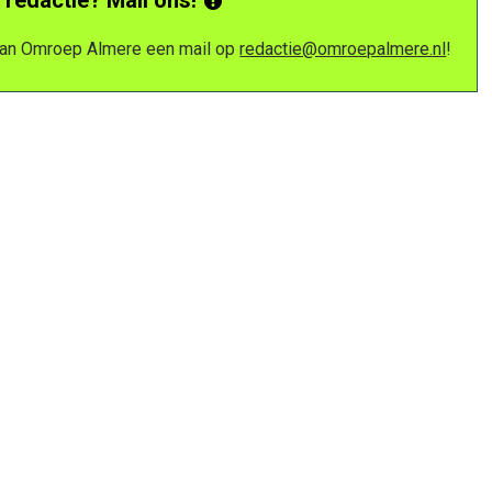
 van Omroep Almere een mail op
redactie@omroepalmere.nl
!