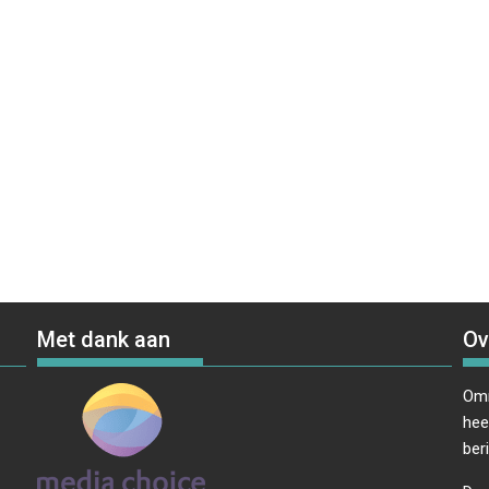
Met dank aan
Ov
Omr
hee
ber