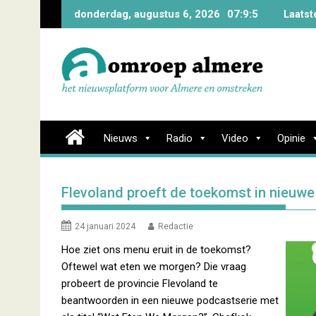
Skip
donderdag, augustus 6, 2026
07:9:6
Laatst
to
content
Nieuws
Radio
Video
Opinie
Flevoland proeft de toekomst in nieuw
24 januari 2024
Redactie
Hoe ziet ons menu eruit in de toekomst?
Oftewel wat eten we morgen? Die vraag
probeert de provincie Flevoland te
beantwoorden in een nieuwe podcastserie met