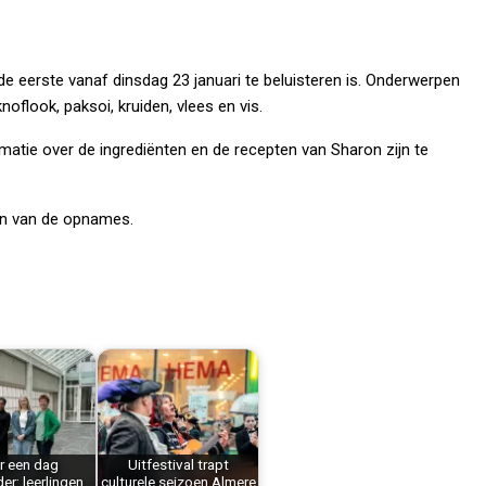
de eerste vanaf dinsdag 23 januari te beluisteren is. Onderwerpen
noflook, paksoi, kruiden, vlees en vis.
matie over de ingrediënten en de recepten van Sharon zijn te
en van de opnames.
r een dag
Uitfestival trapt
r: leerlingen
culturele seizoen Almere