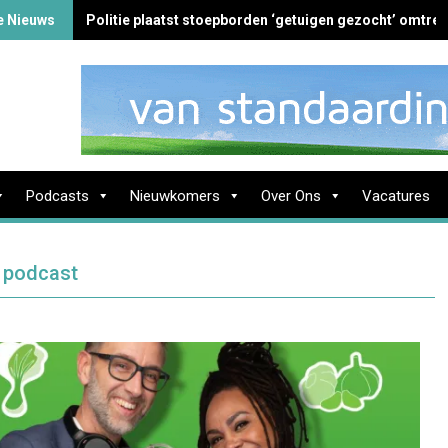
e Nieuws
Politie plaatst stoepborden ‘getuigen gezocht’ omtren
Podcasts
Nieuwkomers
Over Ons
Vacatures
e podcast