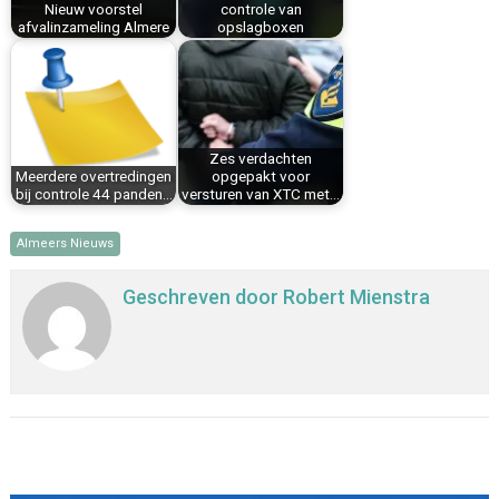
Nieuw voorstel
controle van
afvalinzameling Almere
opslagboxen
Zes verdachten
Meerdere overtredingen
opgepakt voor
bij controle 44 panden…
versturen van XTC met…
Almeers Nieuws
Geschreven door
Robert Mienstra