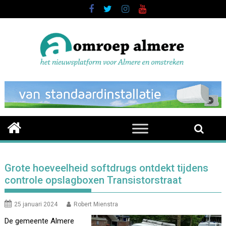
Skip
to
content
Grote hoeveelheid softdrugs ontdekt tijdens
controle opslagboxen Transistorstraat
25 januari 2024
Robert Mienstra
De gemeente Almere