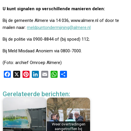
U kunt signalen op verschillende manieren delen:
Bij de gemeente Almere via 14 036, www.almere.nl of door te
mailen naar:
meldpuntondermijning@almere.nl
Bij de politie via 0900-8844 of (bij spoed) 112;
Bij Meld Misdaad Anoniem via 0800-7000.
(Foto: archief Omroep Almere)
F
X
P
L
E
W
D
a
i
i
m
h
e
c
n
n
a
a
l
Gerelateerde berichten:
e
t
k
i
t
e
b
e
e
l
s
n
o
r
d
A
o
e
I
p
k
s
n
p
Weer overtredingen
aangetroffen bij
t