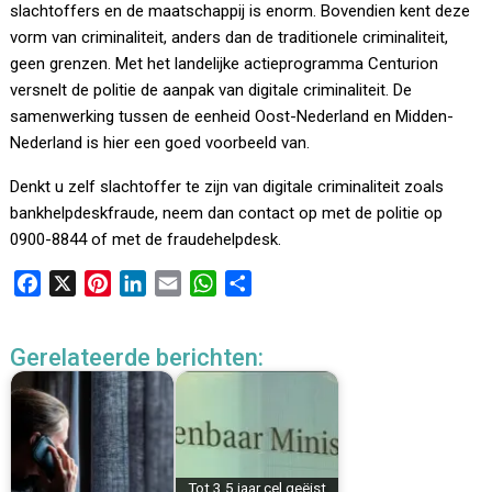
slachtoffers en de maatschappij is enorm. Bovendien kent deze
vorm van criminaliteit, anders dan de traditionele criminaliteit,
geen grenzen. Met het landelijke actieprogramma Centurion
versnelt de politie de aanpak van digitale criminaliteit. De
samenwerking tussen de eenheid Oost-Nederland en Midden-
Nederland is hier een goed voorbeeld van.
Denkt u zelf slachtoffer te zijn van digitale criminaliteit zoals
bankhelpdeskfraude, neem dan contact op met de politie op
0900-8844 of met de fraudehelpdesk.
F
X
P
L
E
W
D
a
i
i
m
h
e
c
n
n
a
a
l
Gerelateerde berichten:
e
t
k
i
t
e
b
e
e
l
s
n
o
r
d
A
o
e
I
p
k
s
n
p
Tot 3,5 jaar cel geëist