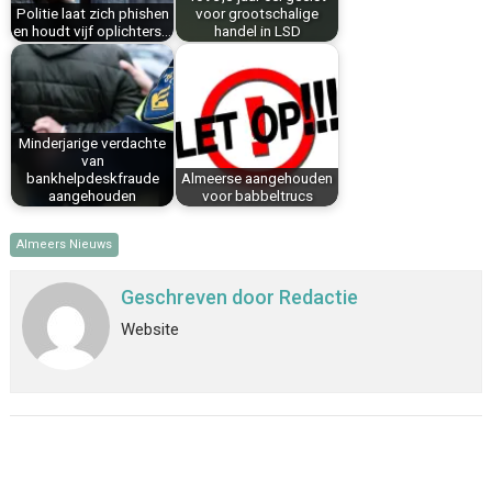
t
Politie laat zich phishen
voor grootschalige
en houdt vijf oplichters…
handel in LSD
Minderjarige verdachte
van
bankhelpdeskfraude
Almeerse aangehouden
aangehouden
voor babbeltrucs
Almeers Nieuws
Geschreven door
Redactie
Website