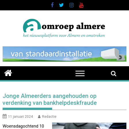
Skip
to
content
Jonge Almeerders aangehouden op
verdenking van bankhelpdeskfraude
11 januari 2024
Redactie
Woensdagochtend 10