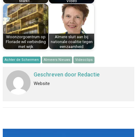
Markt…
Video
Woonzorgcentrum op
Almere sluit aan bij
Floriade wil verbinding
nationale coalitie tegen
met wijk
eenzaamheid
Achter de Schermen
Almeers Nieuws
Videoclips
Geschreven door
Redactie
Website