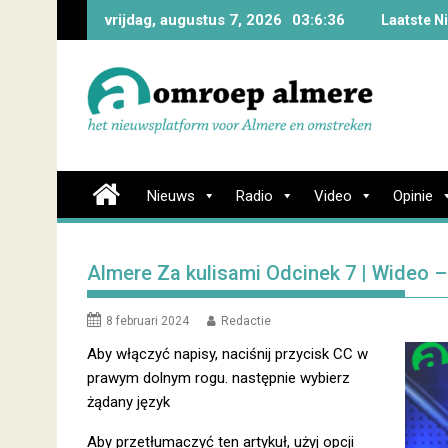
Skip
vrijdag, augustus 7, 2026
03:6:37
Laatste N
to
content
Nieuws
Radio
Video
Opinie
Almere Za kulisami Odcinek 7 | Wideo –
8 februari 2024
Redactie
Aby włączyć napisy, naciśnij przycisk CC w
prawym dolnym rogu. następnie wybierz
żądany język
Aby przetłumaczyć ten artykuł, użyj opcji