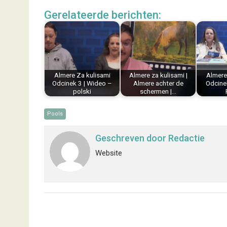
c
n
n
a
a
l
Gerelateerde berichten:
e
t
k
i
t
e
b
e
e
l
s
n
o
r
d
A
o
e
I
p
k
s
n
p
Almere Za kulisami
Almere za kulisami |
Almere
t
Odcinek 3 | Wideo –
Almere achter de
Odcinek
polski
schermen |…
Pools
Geschreven door
Redactie
Website