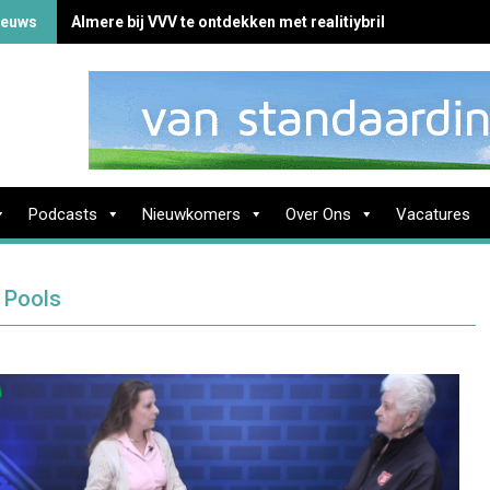
ieuws
Almere bij VVV te ontdekken met realitiybril
Podcasts
Nieuwkomers
Over Ons
Vacatures
 Pools