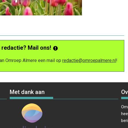
 redactie? Mail ons!
 van Omroep Almere een mail op
redactie@omroepalmere.nl
!
Met dank aan
Ov
Omr
hee
ber