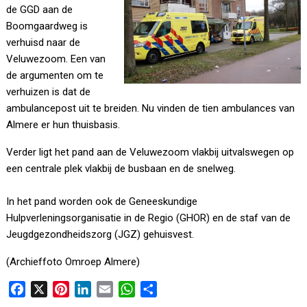
de GGD aan de
Boomgaardweg is
verhuisd naar de
Veluwezoom. Een van
de argumenten om te
verhuizen is dat de
ambulancepost uit te breiden. Nu vinden de tien ambulances van
Almere er hun thuisbasis.
Verder ligt het pand aan de Veluwezoom vlakbij uitvalswegen op
een centrale plek vlakbij de busbaan en de snelweg.
In het pand worden ook de Geneeskundige
Hulpverleningsorganisatie in de Regio (GHOR) en de staf van de
Jeugdgezondheidszorg (JGZ) gehuisvest.
(Archieffoto Omroep Almere)
F
X
P
L
E
W
D
a
i
i
m
h
e