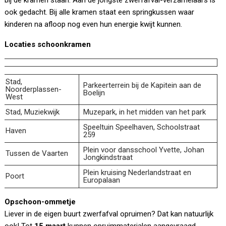
bij de kramen staan. Aan de jongste zwerfafval-verzamelaars is
ook gedacht. Bij alle kramen staat een springkussen waar
kinderen na afloop nog even hun energie kwijt kunnen.
Locaties schoonkramen
Stad,
Parkeerterrein bij de Kapitein aan de
Noorderplassen-
Boelijn
West
Stad, Muziekwijk
Muzepark, in het midden van het park
Speeltuin Speelhaven, Schoolstraat
Haven
259
Plein voor dansschool Yvette, Johan
Tussen de Vaarten
Jongkindstraat
Plein kruising Nederlandstraat en
Poort
Europalaan
Opschoon-ommetje
Liever in de eigen buurt zwerfafval opruimen? Dat kan natuurlijk