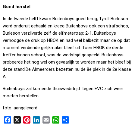
Goed herstel
In de tweede helft kwam Buitenboys goed terug, Tyrell Burleson
werd onderuit gehaald en kreeg Buitenboys ook een strafschop,
Burleson verzilverde zelf de elfmetertrap: 2-1. Buitenboys
verhoogde de druk op HBOK en had veel balbezit maar de op dat
moment verdiende gelijkmaker bleef uit. Toen HBOK de derde
treffer binnen schoot, was de wedstrijd gespeeld. Buitenboys
probeerde het nog wel om gevaarlijk te worden maar het bleef bij
deze stand.De Almeerders bezetten nu de 8e plek in de 2e klasse
A.
Buitenboys zal komende thuiswedstrijd tegen EVC zich weer
moeten herstellen
foto: aangeleverd
F
X
P
L
E
W
D
a
i
i
m
h
e
c
n
n
a
a
l