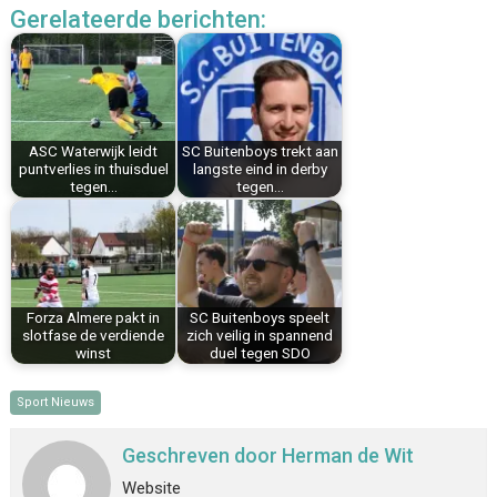
Gerelateerde berichten:
e
t
k
i
t
e
b
e
e
l
s
n
o
r
d
A
o
e
I
p
k
s
n
p
ASC Waterwijk leidt
SC Buitenboys trekt aan
t
puntverlies in thuisduel
langste eind in derby
tegen…
tegen…
Forza Almere pakt in
SC Buitenboys speelt
slotfase de verdiende
zich veilig in spannend
winst
duel tegen SDO
Sport Nieuws
Geschreven door
Herman de Wit
Website