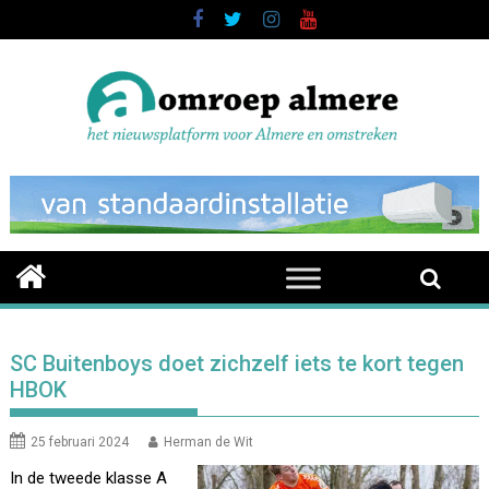
Skip
to
content
SC Buitenboys doet zichzelf iets te kort tegen
HBOK
25 februari 2024
Herman de Wit
In de tweede klasse A