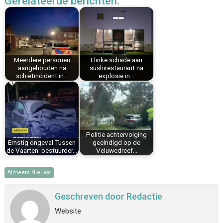
Gerelateerde berichten:
e
t
k
i
t
e
b
e
e
l
s
n
o
r
d
A
o
e
I
p
k
s
n
p
Meerdere personen
Flinke schade aan
t
aangehouden na
sushirestaurant na
schietincident in…
explosie in…
Politie achtervolging
Ernstig ongeval Tussen
geeindigd op de
de Vaarten: bestuurder…
Veluwedreef…
Almeers Nieuws
Geschreven door
Redactie
Website