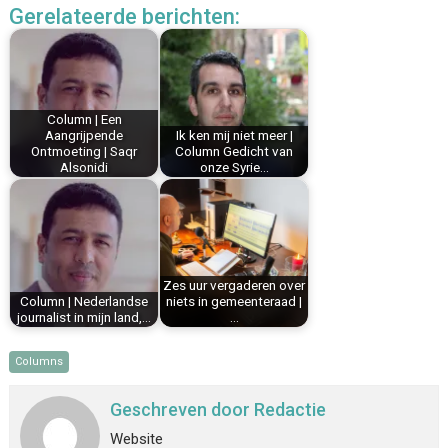
Gerelateerde berichten:
e
t
k
i
t
e
b
e
e
l
s
n
o
r
d
A
o
e
I
p
k
s
n
p
Column | Een
Aangrijpende
Ik ken mij niet meer |
t
Ontmoeting | Saqr
Column Gedicht van
Alsonidi
onze Syrie…
Zes uur vergaderen over
Column | Nederlandse
niets in gemeenteraad |
journalist in mijn land,…
…
Columns
Geschreven door
Redactie
Website