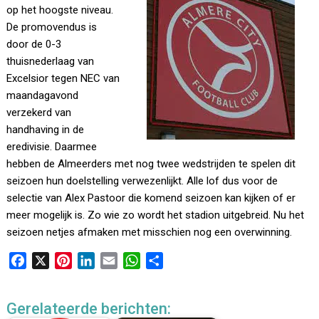
op het hoogste niveau.
De promovendus is
door de 0-3
thuisnederlaag van
Excelsior tegen NEC van
maandagavond
verzekerd van
handhaving in de
eredivisie. Daarmee
hebben de Almeerders met nog twee wedstrijden te spelen dit
seizoen hun doelstelling verwezenlijkt. Alle lof dus voor de
selectie van Alex Pastoor die komend seizoen kan kijken of er
meer mogelijk is. Zo wie zo wordt het stadion uitgebreid. Nu het
seizoen netjes afmaken met misschien nog een overwinning.
F
X
P
L
E
W
D
a
i
i
m
h
e
c
n
n
a
a
l
Gerelateerde berichten:
e
t
k
i
t
e