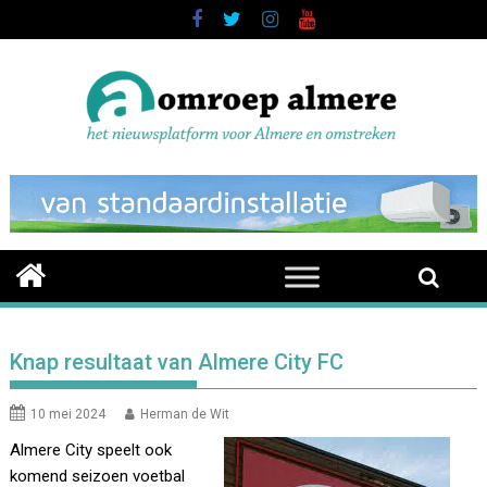
Skip
to
content
Knap resultaat van Almere City FC
10 mei 2024
Herman de Wit
Almere City speelt ook
komend seizoen voetbal