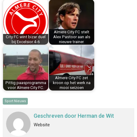
b
e
e
l
s
n
o
r
d
A
o
e
I
p
k
s
n
p
Almere City FC stelt
t
City FC wint bizar duel
Alex Pastoor aan als
bij Excelsior 4-6
nieuwe trainer.
Almere City FC zet
Pittig paasprogramma
kroon op het werk na
voor Almere City FC.
mooi seizoen
Sport Nieuws
Geschreven door
Herman de Wit
Website