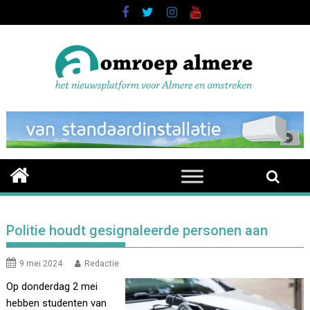
Skip
to
content
Politie houdt gesignaleerde personen aan
9 mei 2024
Redactie
Op donderdag 2 mei
hebben studenten van