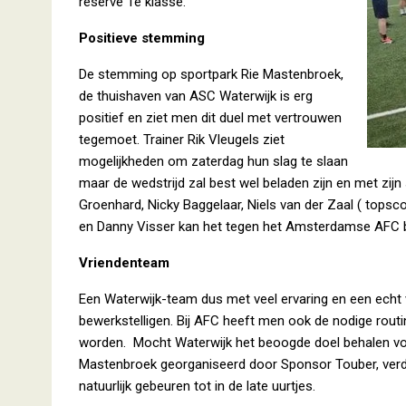
reserve 1e klasse.
Positieve stemming
De stemming op sportpark Rie Mastenbroek,
de thuishaven van ASC Waterwijk is erg
positief en ziet men dit duel met vertrouwen
tegemoet. Trainer Rik Vleugels ziet
mogelijkheden om zaterdag hun slag te slaan
maar de wedstrijd zal best wel beladen zijn en met zijn
Groenhard, Nicky Baggelaar, Niels van der Zaal ( topsco
en Danny Visser kan het tegen het Amsterdamse AFC 
Vriendenteam
Een Waterwijk-team dus met veel ervaring en een echt v
bewerkstelligen. Bij AFC heeft men ook de nodige routin
worden. Mocht Waterwijk het beoogde doel behalen volg
Mastenbroek georganiseerd door Sponsor Touber, verde
natuurlijk gebeuren tot in de late uurtjes.