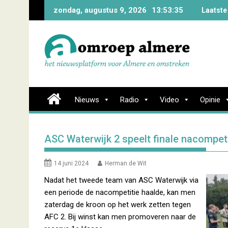
Skip
zondag, augustus 9, 2026
13:53:36
Laatste
to
content
Nieuws
Radio
Video
Opinie
ASC Waterwijk 2 speelt finale nacompeti
14 juni 2024
Herman de Wit
Nadat het tweede team van ASC Waterwijk via
een periode de nacompetitie haalde, kan men
zaterdag de kroon op het werk zetten tegen
AFC 2. Bij winst kan men promoveren naar de