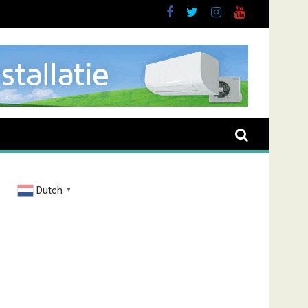
oussen
Dutch
▼