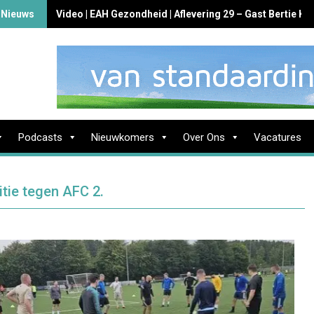
 Nieuws
Video | EAH Gezondheid | Aflevering 29 – Gast Bertie K
Podcasts
Nieuwkomers
Over Ons
Vacatures
tie tegen AFC 2.