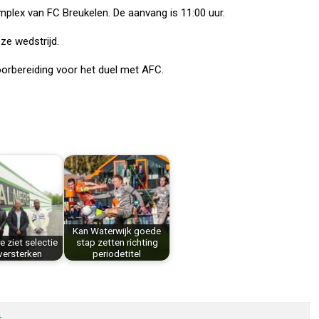
mplex van FC Breukelen. De aanvang is 11:00 uur.
ze wedstrijd.
oorbereiding voor het duel met AFC.
Kan Waterwijk goede
 ziet selectie
stap zetten richting
 versterken
periodetitel