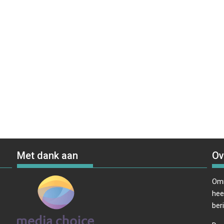
Met dank aan
Ov
Omr
hee
ber